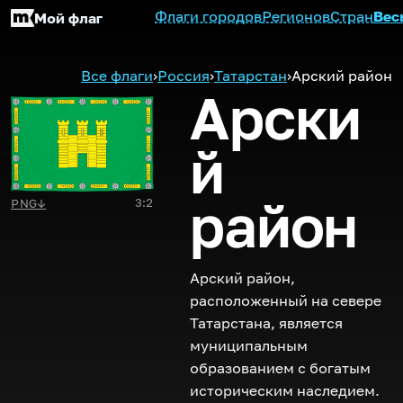
Флаги городов
Регионов
Стран
Вес
Мой флаг
Все флаги
›
Россия
›
Татарстан
›
Арский район
Арски
й
район
3:2
PNG
↓
Арский район,
расположенный на севере
Татарстана, является
муниципальным
образованием с богатым
историческим наследием.