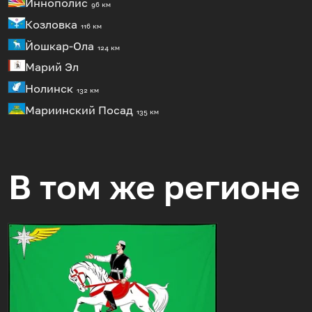
Иннополис
96 км
Козловка
116 км
Йошкар-Ола
124 км
Марий Эл
Нолинск
132 км
Мариинский Посад
135 км
В том же регионе