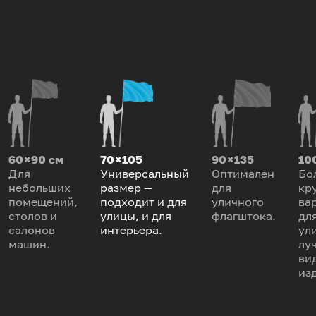
60 × 90 см
70 × 105
90 × 135
100
Для
Универсальный
Оптимален
Бо
небольших
размер —
для
кр
помещений,
подходит и для
уличного
ва
столов и
улицы, и для
флагштока.
дл
салонов
интерьера.
ул
машин.
лу
ви
из