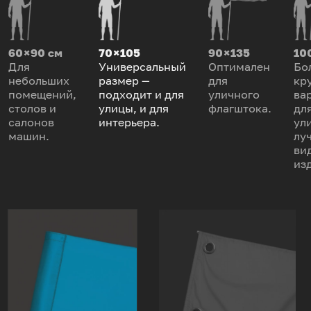
60 × 90 см
70 × 105
90 × 135
100
Для
Универсальный
Оптимален
Бо
небольших
размер —
для
кр
помещений,
подходит и для
уличного
ва
столов и
улицы, и для
флагштока.
дл
салонов
интерьера.
ул
машин.
лу
ви
из