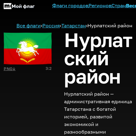
Флаги городов
Регионов
Стран
Вес
Мой флаг
Все флаги
›
Россия
›
Татарстан
›
Нурлатский район
Нурлат
ский
район
3:2
PNG
↓
Нурлатский район —
административная единица
Татарстана с богатой
историей, развитой
экономикой и
разнообразными