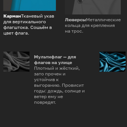
Карман
Тканевый укав
Люверсы
Металлические
для вертикального
кольца для крепления
флагштока. Сошьём в
на трос.
цвет флага.
Мультифлаг — для
флагов на улице
Плотный и жёсткий,
зато прочен и
устойчив к
выгоранию. Провисит
годы: дождь, солнце и
ветер ему не
повредят.