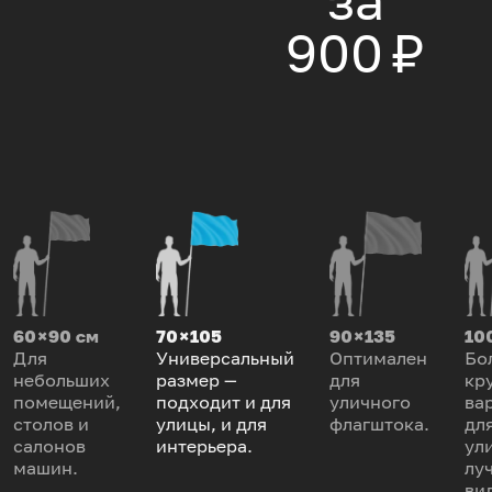
за
900 ₽
60 × 90 см
70 × 105
90 × 135
100
Для
Универсальный
Оптимален
Бо
небольших
размер —
для
кр
помещений,
подходит и для
уличного
ва
столов и
улицы, и для
флагштока.
дл
салонов
интерьера.
ул
машин.
лу
ви