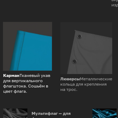
из
Карман
Тканевый укав
Люверсы
Металлические
для вертикального
кольца для крепления
флагштока. Сошьём в
на трос.
цвет флага.
Мультифлаг — для