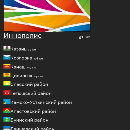
Иннополис
91 км
Казань
92 км
Козловка
108 км
Канаш
115 км
Цивильск
140 км
Спасский район
Тетюшский район
Камско-Устьинский район
Апастовский район
Буинский район
Лаишевский район