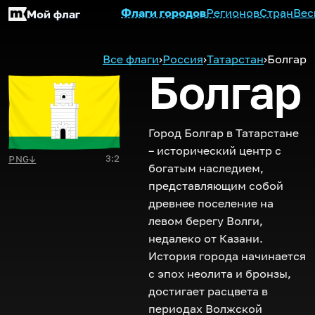
Флаги городов
Регионов
Стран
Вес
Мой флаг
Все флаги
›
Россия
›
Татарстан
›
Болгар
Болгар
Город Болгар в Татарстане
– исторический центр с
3:2
PNG
↓
богатым наследием,
представляющим собой
древнее поселение на
левом берегу Волги,
недалеко от Казани.
История города начинается
с эпох неолита и бронзы,
достигает расцвета в
периодах Волжской