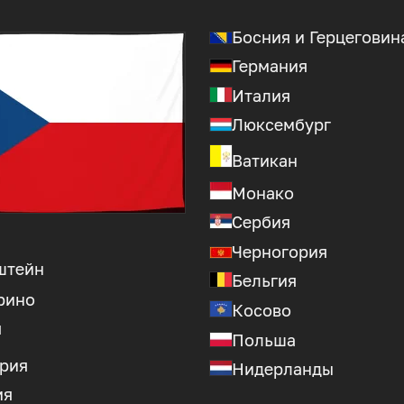
Босния и Герцеговин
Германия
Италия
Люксембург
Ватикан
Монако
Сербия
Черногория
штейн
Бельгия
рино
Косово
я
Польша
рия
Нидерланды
ия