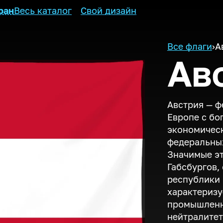
ран
Весь каталог
Свой дизайн
Все флаги
›
А
Ав
Австрия — ф
Европе с бо
экономическ
федеральных
Значимые э
Габсбургов,
республики 
характеризу
промышленн
нейтралитет