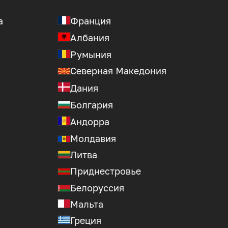
а
Франция
Албания
Румыния
Северная Македония
Дания
Болгария
Андорра
Молдавия
Литва
Приднестровье
Белоруссия
Мальта
Греция