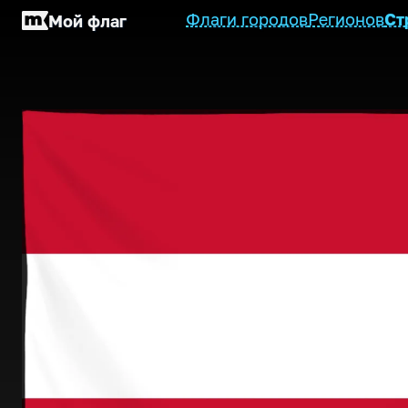
Флаги городов
Регионов
Ст
Мой флаг