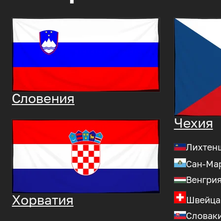
Словения
Чехия
Лихтен
Сан-Ма
Венгри
Хорватия
Швейца
Словак