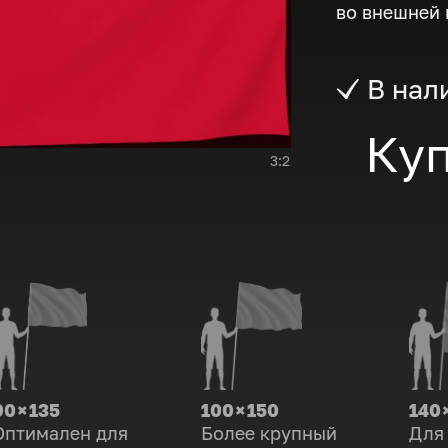
во внешней 
В нал
Куп
3:2
90 × 135
100 × 150
140 
Оптимален для
Более крупный
Для