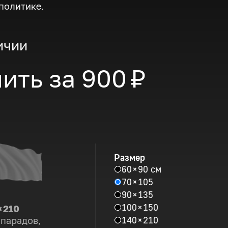
политике.
ичии
ить за
900 ₽
Размер
60 × 90 см
70 × 105
90 × 135
100 × 150
× 210
140 × 210
 парадов,