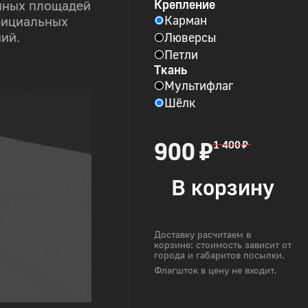
Крепление
пных площадей
Карман
фициальных
Люверсы
ий.
Петли
Ткань
Мультифлаг
Шёлк
900 ₽
1 400 ₽
В корзину
Доставку расчитаем в
корзине: стоимость зависит от
города и габаритов посылки.
Флагшток в цену не входит.