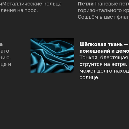
ы
Металлические кольца
Петли
Тканевые пет
ления на трос.
горизонтального к
Сошьём в цвет флаг
а
Шёлковая ткань —
зато
помещений и демо
нию.
Тонкая, блестящая
це и
струится на ветре.
может долго наход
солнце.