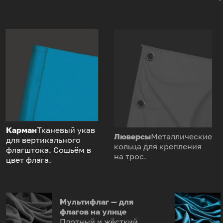
Карман
Тканевый укав
Люверсы
Металлические
для вертикального
кольца для крепления
флагштока. Сошьём в
на трос.
цвет флага.
Мультифлаг — для
флагов на улице
Плотный и жёсткий,