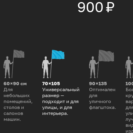
900 ₽
60 × 90 см
70 × 105
90 × 135
100
Для
Универсальный
Оптимален
Бо
небольших
размер —
для
кр
помещений,
подходит и для
уличного
ва
столов и
улицы, и для
флагштока.
дл
салонов
интерьера.
ул
машин.
лу
ви
из