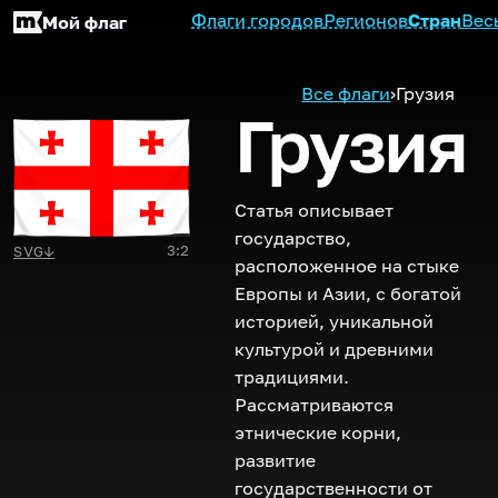
Флаги городов
Регионов
Стран
Вес
Мой флаг
Все флаги
›
Грузия
Грузия
Статья описывает
государство,
3:2
SVG
↓
расположенное на стыке
Европы и Азии, с богатой
историей, уникальной
культурой и древними
традициями.
Рассматриваются
этнические корни,
развитие
государственности от