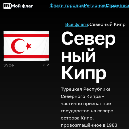
Флаги городов
Регионов
Стран
Вес
Мой флаг
Все флаги
›
Северный Кипр
Север
ный
Кипр
3:2
SVG
↓
Турецкая Республика
Северного Кипра –
частично признанное
государство на севере
острова Кипр,
провозглашённое в 1983