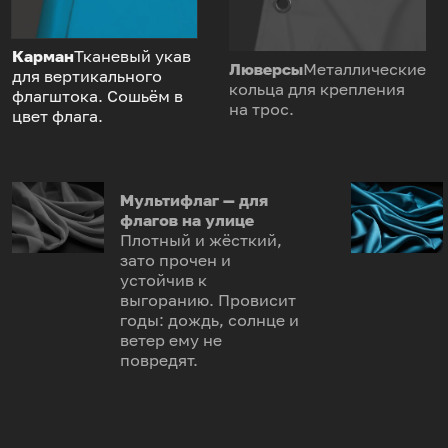
Карман
Тканевый укав
Люверсы
Металлические
для вертикального
кольца для крепления
флагштока. Сошьём в
на трос.
цвет флага.
Мультифлаг — для
флагов на улице
Плотный и жёсткий,
зато прочен и
устойчив к
выгоранию. Провисит
годы: дождь, солнце и
ветер ему не
повредят.