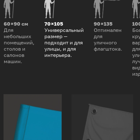
60 × 90 см
70 × 105
90 × 135
100
Для
Универсальный
Оптимален
Бо
небольших
размер —
для
кр
помещений,
подходит и для
уличного
ва
столов и
улицы, и для
флагштока.
дл
салонов
интерьера.
ул
машин.
лу
ви
из