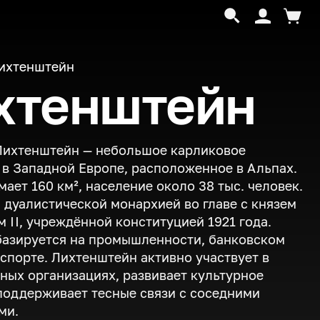
ихтенштейн
хтенштейн
Лихтенштейн — небольшое карликовое
 в Западной Европе, расположенное в Альпах.
мает 160 км², население около 38 тыс. человек.
 дуалистической монархией во главе с князем
ом
II
, учреждённой конституцией 1921 года.
базируется на промышленности, банковском
кспорте. Лихтенштейн активно участвует в
ых организациях, развивает культурное
поддерживает тесные связи с соседними
ми.