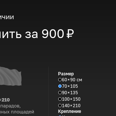
ичии
ить за
900 ₽
Размер
60 × 90 см
70 × 105
90 × 135
100 × 150
× 210
140 × 210
 парадов,
Крепление
пных площадей