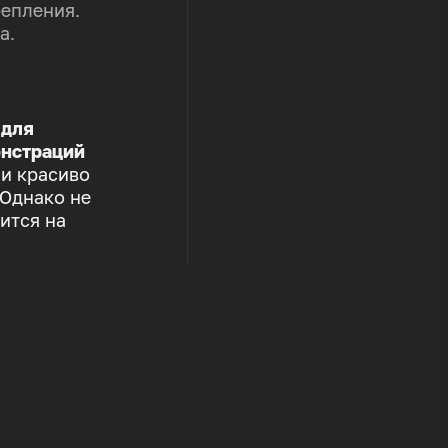
репления.
а.
 для
нстраций
 и красиво
 Однако не
ится на