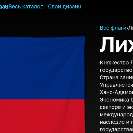
ран
Весь каталог
Свой дизайн
Все флаги
›
Л
Ли
Княжество 
государство
Страна зани
Управляется
Ханс-Адам
Экономика 
секторе и э
международн
наследие и 
государства