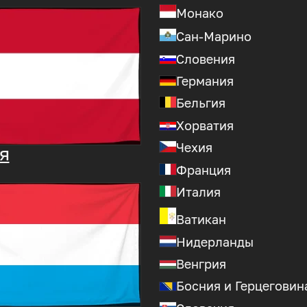
Монако
Сан-Марино
Словения
Германия
Бельгия
Хорватия
Чехия
я
Франция
Италия
Ватикан
Нидерланды
Венгрия
Босния и Герцеговин