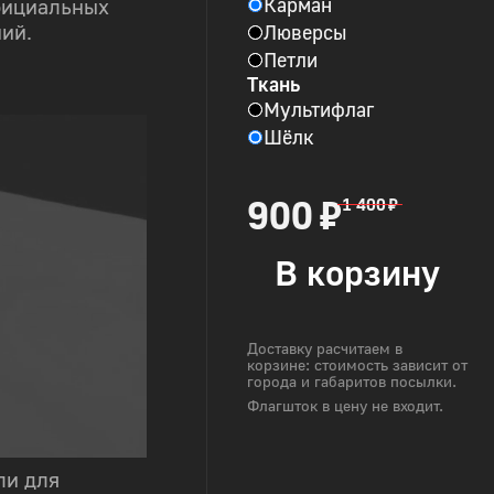
Карман
фициальных
Люверсы
ий.
Петли
Ткань
Мультифлаг
Шёлк
900 ₽
1 400 ₽
В корзину
Доставку расчитаем в
корзине: стоимость зависит от
города и габаритов посылки.
Флагшток в цену не входит.
ли для