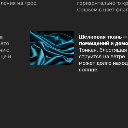
ления на трос.
горизонтального к
Сошьём в цвет флаг
а
Шёлковая ткань —
зато
помещений и демо
нию.
Тонкая, блестящая
це и
струится на ветре.
может долго наход
солнце.