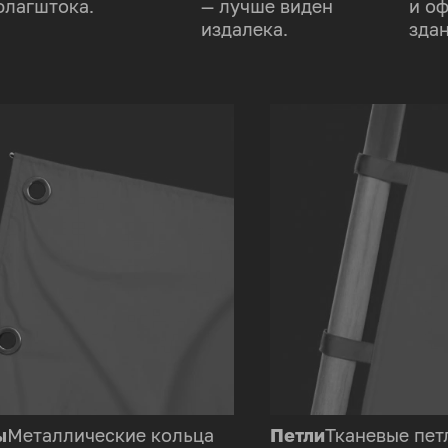
флагштока.
— лучше виден
и о
издалека.
здан
ы
Металлические кольца
Петли
Тканевые пет