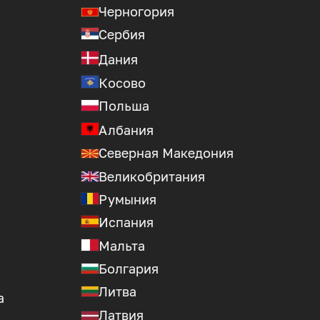
Черногория
Сербия
Дания
Косово
Польша
Албания
Северная Македония
Великобритания
Румыния
Испания
Мальта
Болгария
Литва
а
Латвия