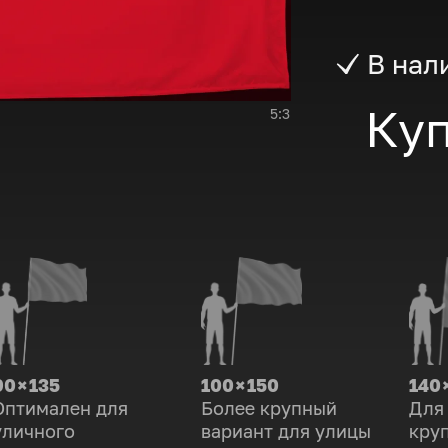
В нал
Куп
5:3
90 × 135
100 × 150
140 
Оптимален для
Более крупный
Для
уличного
вариант для улицы
кру