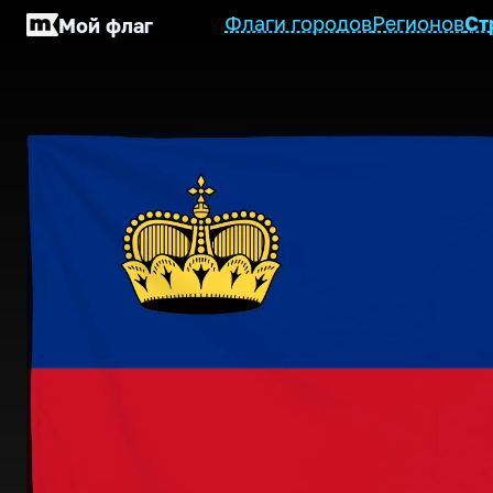
Флаги городов
Регионов
Ст
Мой флаг