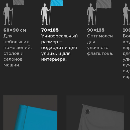
60 × 90 см
70 × 105
90 × 135
100
Для
Универсальный
Оптимален
Бо
небольших
размер —
для
кр
помещений,
подходит и для
уличного
ва
столов и
улицы, и для
флагштока.
дл
салонов
интерьера.
ул
машин.
лу
ви
из