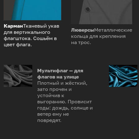
Карман
Тканевый укав
Люверсы
Металлические
для вертикального
кольца для крепления
флагштока. Сошьём в
на трос.
цвет флага.
Мультифлаг — для
флагов на улице
Плотный и жёсткий,
зато прочен и
устойчив к
выгоранию. Провисит
годы: дождь, солнце и
ветер ему не
повредят.