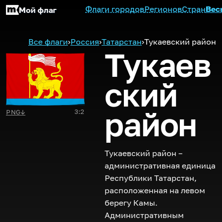
Флаги городов
Регионов
Стран
Вес
Мой флаг
Все флаги
›
Россия
›
Татарстан
›
Тукаевский район
Тукаев
ский
район
3:2
PNG
↓
Тукаевский район –
административная единица
Республики Татарстан,
расположенная на левом
берегу Камы.
Административным