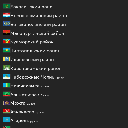
Бакалинский район
Новошешминский район
Вятскополянский район
Малопургинский район
Кукморский район
Чистопольский район
Илишевский район
Краснокамский район
Набережные Челны
10 км
Нижнекамск
40 км
Альметьевск
82 км
Можга
92 км
Азнакаево
95 км
Агидель
97 км