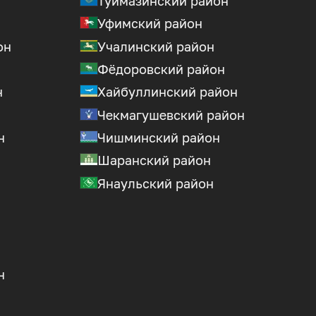
Туймазинский район
Уфимский район
он
Учалинский район
Фёдоровский район
н
Хайбуллинский район
Чекмагушевский район
н
Чишминский район
Шаранский район
Янаульский район
н