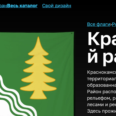
ран
Весь каталог
Свой дизайн
Все флаги
›
Р
Кр
й 
Краснокамс
территориал
образованна
Район распо
рельефом, 
лесами и ре
Здесь прожи