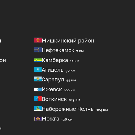
н
Мишкинский район
Нефтекамск
7 км
он
Камбарка
15 км
Агидель
30 км
Сарапул
44 км
Ижевск
100 км
Воткинск
103 км
Набережные Челны
124 км
Можга
126 км
н