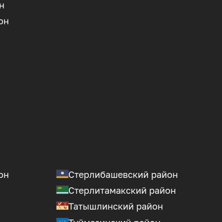
н
он
он
Стерлибашевский район
Стерлитамакский район
Татышлинский район