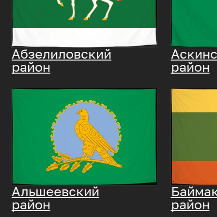
Абзелиловский
Аскин
район
район
Альшеевский
Байма
район
район