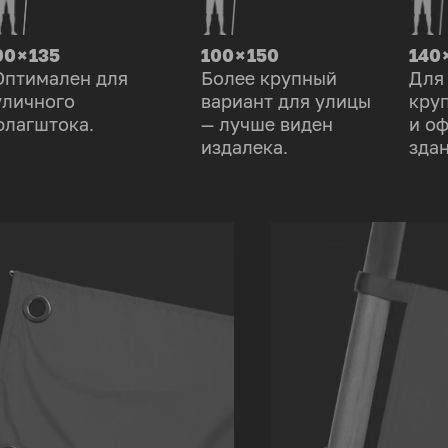
90 × 135
100 × 150
140 
Оптимален для
Более крупный
Для
уличного
вариант для улицы
кру
флагштока.
— лучше виден
и о
издалека.
здан