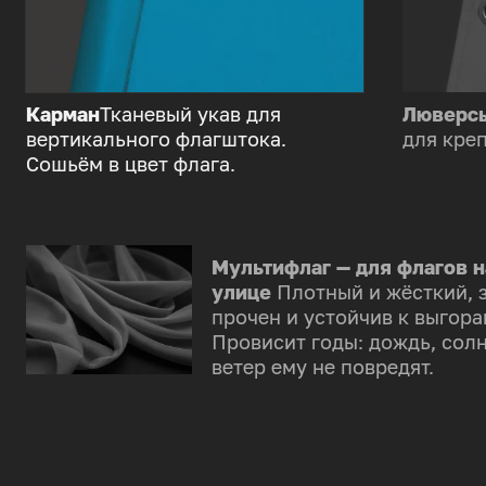
Карман
Тканевый укав для
Люверс
вертикального флагштока.
для креп
Сошьём в цвет флага.
Мультифлаг — для флагов н
улице
Плотный и жёсткий, 
прочен и устойчив к выгора
Провисит годы: дождь, солн
ветер ему не повредят.