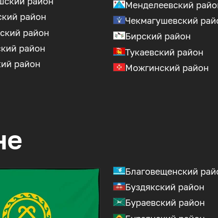
шский район
Менделеевский райо
ский район
Чекмагушевский рай
ский район
Бирский район
ский район
Тукаевский район
кий район
Можгинский район
не
Благовещенский рай
Буздякский район
Бураевский район