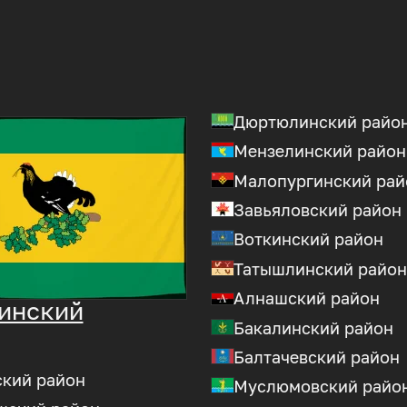
Дюртюлинский райо
Мензелинский район
Малопургинский рай
Завьяловский район
Воткинский район
Татышлинский район
Алнашский район
инский
Бакалинский район
Балтачевский район
ский район
Муслюмовский райо