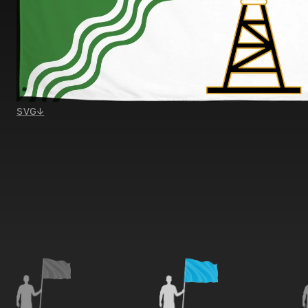
SVG
↓