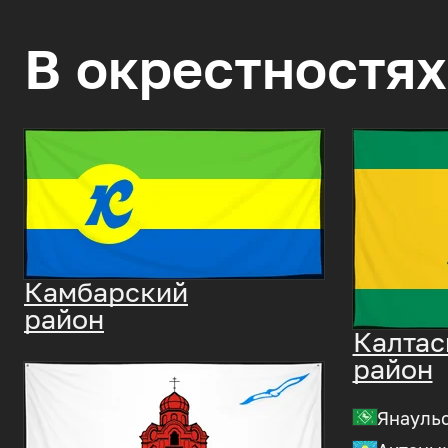
В окрестностях
Камбарский
район
Калтас
район
Янауль