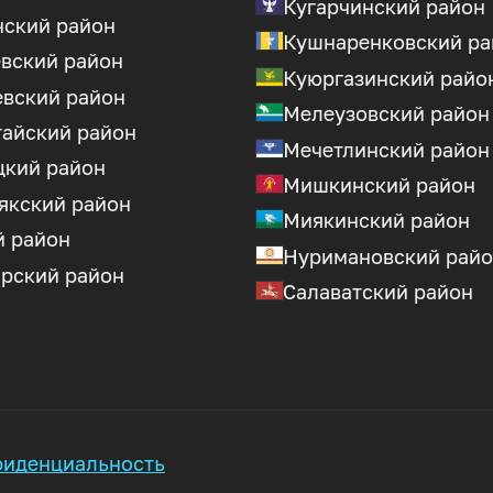
Кугарчинский район
нский район
Кушнаренковский ра
вский район
Куюргазинский райо
евский район
Мелеузовский район
тайский район
Мечетлинский район
цкий район
Мишкинский район
якский район
Миякинский район
й район
Нуримановский рай
арский район
Салаватский район
иденциальность