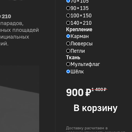
70 × 105
90 × 135
100 × 150
× 210
140 × 210
 парадов,
Крепление
пных площадей
Карман
фициальных
Люверсы
ий.
Петли
Ткань
Мультифлаг
Шёлк
900 ₽
1 400 ₽
В корзину
Доставку расчитаем в