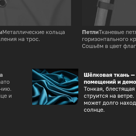
ы
Металлические кольца
Петли
Тканевые пет
ления на трос.
горизонтального к
Сошьём в цвет флаг
а
Шёлковая ткань —
зато
помещений и демо
нию.
Тонкая, блестящая
це и
струится на ветре.
может долго наход
солнце.