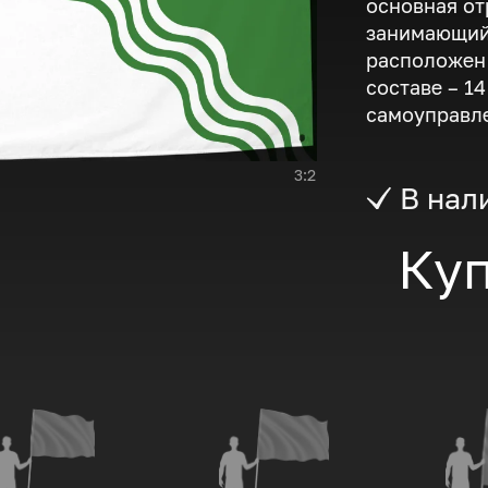
основная от
занимающий 
расположен 
составе – 1
самоуправле
3:2
В нал
Куп