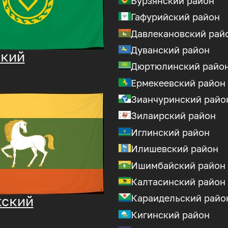
Бурзянский район
Гафурийский район
Давлекановский рай
Дуванский район
ский
Дюртюлинский райо
Ермекеевский район
Зианчуринский райо
Зилаирский район
Иглинский район
Илишевский район
Ишимбайский район
Калтасинский район
Караидельский райо
кский
Кигинский район