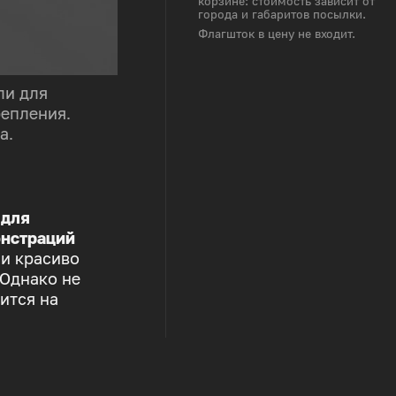
корзине: стоимость зависит от
города и габаритов посылки.
Флагшток в цену не входит.
ли для
репления.
а.
 для
нстраций
 и красиво
 Однако не
ится на