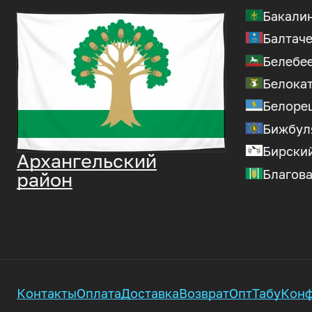
Бакали
Балтаче
Белебе
Белока
Белоре
Бижбул
Бирски
Архангельский
Благов
район
Контакты
Оплата
Доставка
Возврат
Опт
Табу
Конф