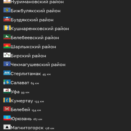
Нуримановский район
Бижбулякский район
Буздякский район
Кушнаренковский район
Белебеевский район
Шарлыкский район
Бирский район
Чекмагушевский район
Стерлитамак
45 км
Салават
69 км
Уфа
99 км
Кумертау
133 км
Белебей
154 км
Юрюзань
167 км
Магнитогорск
178 км