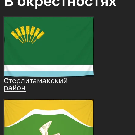
В окрестностях
Стерлитамакский
район