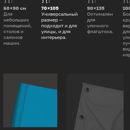
60 × 90 см
70 × 105
90 × 135
100
Для
Универсальный
Оптимален
Бо
небольших
размер —
для
кр
помещений,
подходит и для
уличного
ва
столов и
улицы, и для
флагштока.
дл
салонов
интерьера.
ул
машин.
лу
ви
из