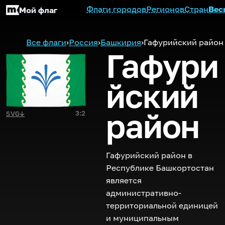
Флаги городов
Регионов
Стран
Вес
Мой флаг
Все флаги
›
Россия
›
Башкирия
›
Гафурийский район
Гафури
йский
район
3:2
SVG
↓
Гафурийский район в
Республике Башкортостан
является
административно-
территориальной единицей
и муниципальным