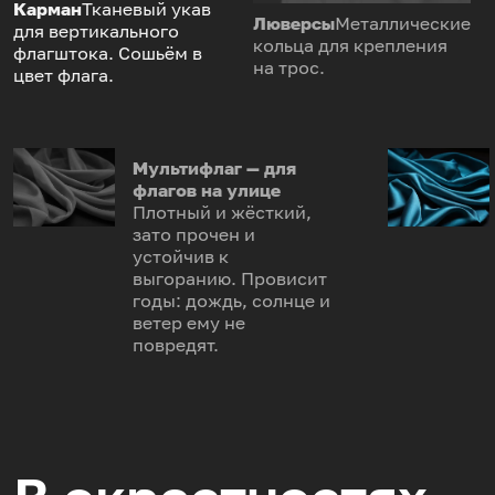
Карман
Тканевый укав
Люверсы
Металлические
для вертикального
кольца для крепления
флагштока. Сошьём в
на трос.
цвет флага.
Мультифлаг — для
флагов на улице
Плотный и жёсткий,
зато прочен и
устойчив к
выгоранию. Провисит
годы: дождь, солнце и
ветер ему не
повредят.