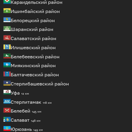
Караидельский район
Ишимбайский район
Белорецкий район
Шаранский район
Салаватский район
Илишевский район
Белебеевский район
Миякинский район
Балтачевский район
Стерлибашевский район
Уфа
12 км
Стерлитамак
118 км
Белебей
145 км
Салават
148 км
Юрюзань
149 км