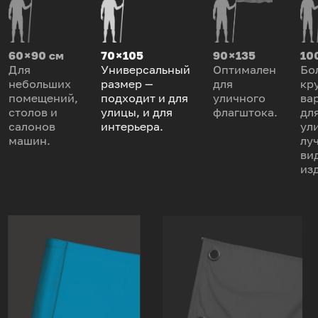
60 × 90 см
70 × 105
90 × 135
100
Для
Универсальный
Оптимален
Бо
небольших
размер —
для
кр
помещений,
подходит и для
уличного
ва
столов и
улицы, и для
флагштока.
дл
салонов
интерьера.
ул
машин.
лу
ви
из