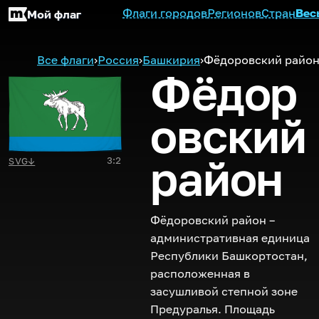
Флаги городов
Регионов
Стран
Вес
Мой флаг
Все флаги
›
Россия
›
Башкирия
›
Фёдоровский райо
Фёдор
овский
район
3:2
SVG
↓
Фёдоровский район –
административная единица
Республики Башкортостан,
расположенная в
засушливой степной зоне
Предуралья. Площадь