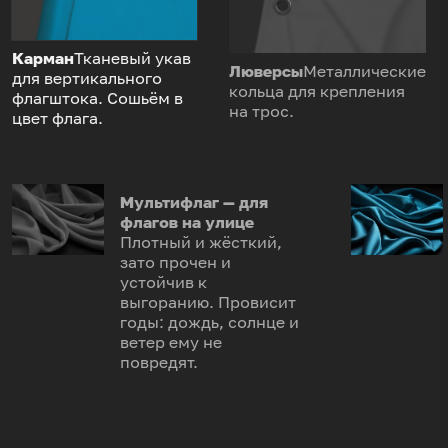
Карман
Тканевый укав
Люверсы
Металлические
для вертикального
кольца для крепления
флагштока. Сошьём в
на трос.
цвет флага.
Мультифлаг — для
флагов на улице
Плотный и жёсткий,
зато прочен и
устойчив к
выгоранию. Провисит
годы: дождь, солнце и
ветер ему не
повредят.