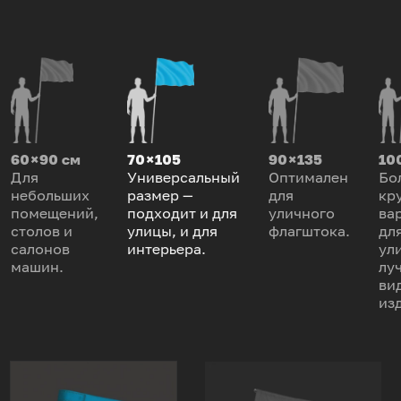
60 × 90 см
70 × 105
90 × 135
100
Для
Универсальный
Оптимален
Бо
небольших
размер —
для
кр
помещений,
подходит и для
уличного
ва
столов и
улицы, и для
флагштока.
дл
салонов
интерьера.
ул
машин.
лу
ви
из