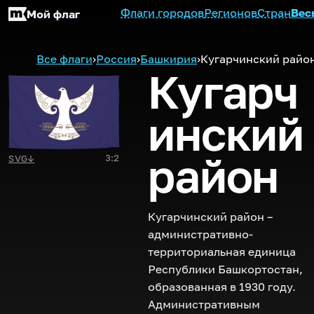
Флаги городов
Регионов
Стран
Вес
Мой флаг
Все флаги
›
Россия
›
Башкирия
›
Кугарчинский райо
Кугарч
инский
район
3:2
SVG
↓
Кугарчинский район –
административно-
территориальная единица
Республики Башкортостан,
образованная в 1930 году.
Административным