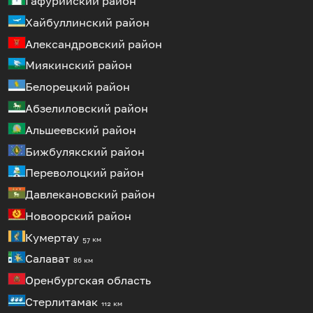
Гафурийский район
Хайбуллинский район
Александровский район
Миякинский район
Белорецкий район
Абзелиловский район
Альшеевский район
Бижбулякский район
Переволоцкий район
Давлекановский район
Новоорский район
Кумертау
57 км
Салават
86 км
Оренбургская область
Стерлитамак
112 км