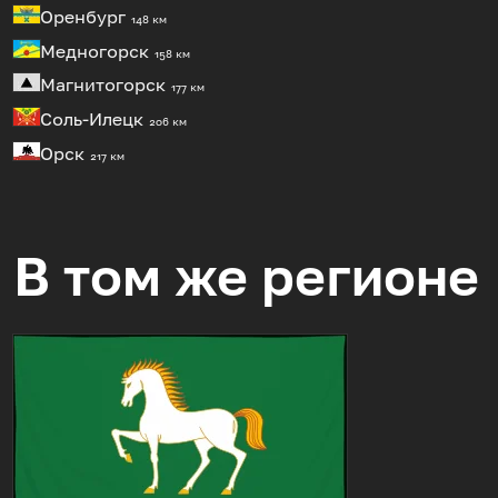
Оренбург
148 км
Медногорск
158 км
Магнитогорск
177 км
Соль-Илецк
206 км
Орск
217 км
В том же регионе