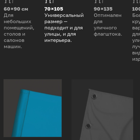
60 × 90 см
70 × 105
90 × 135
100
Для
Универсальный
Оптимален
Бо
небольших
размер —
для
кр
помещений,
подходит и для
уличного
ва
столов и
улицы, и для
флагштока.
дл
салонов
интерьера.
ул
машин.
лу
ви
из