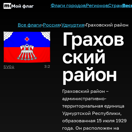
Флаги городов
Регионов
Стран
Вес
Мой флаг
Все флаги
›
Россия
›
Удмуртия
›
Граховский район
Грахов
ский
район
3:2
SVG
↓
Граховский район –
административно-
территориальная единица
Удмуртской Республики,
образованная 15 июля 1929
года. Он расположен на