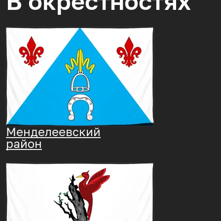
В окрестностях
Менделеевский
район