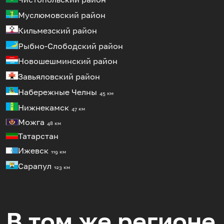
Муслюмовский район
Кильмезский район
Рыбно-Слободский район
Новошешминский район
Завьяловский район
Набережные Челны
45 км
Нижнекамск
47 км
Можга
48 км
Татарстан
Ижевск
119 км
Сарапул
123 км
В том же регионе