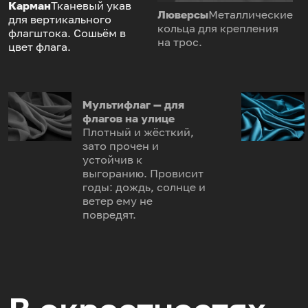
Карман
Тканевый укав
Люверсы
Металлические
для вертикального
кольца для крепления
флагштока. Сошьём в
на трос.
цвет флага.
Мультифлаг — для
флагов на улице
Плотный и жёсткий,
зато прочен и
устойчив к
выгоранию. Провисит
годы: дождь, солнце и
ветер ему не
повредят.