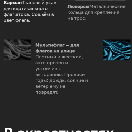
Карман
Тканевый укав
Люверсы
Металлические
для вертикального
кольца для крепления
флагштока. Сошьём в
на трос.
цвет флага.
Мультифлаг — для
флагов на улице
Плотный и жёсткий,
зато прочен и
устойчив к
выгоранию. Провисит
годы: дождь, солнце и
ветер ему не
повредят.