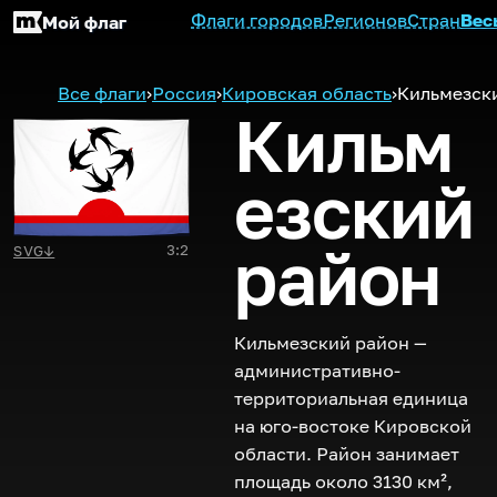
Флаги городов
Регионов
Стран
Вес
Мой флаг
Все флаги
›
Россия
›
Кировская область
›
Кильмезск
Кильм
езский
район
3:2
SVG
↓
Кильмезский район —
административно-
территориальная единица
на юго-востоке Кировской
области. Район занимает
площадь около 3130 км²,