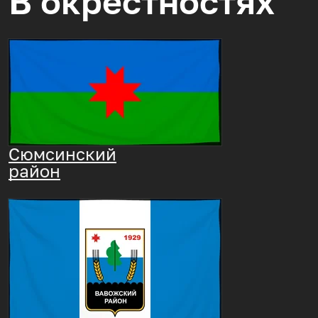
В окрестностях
Сюмсинский
район