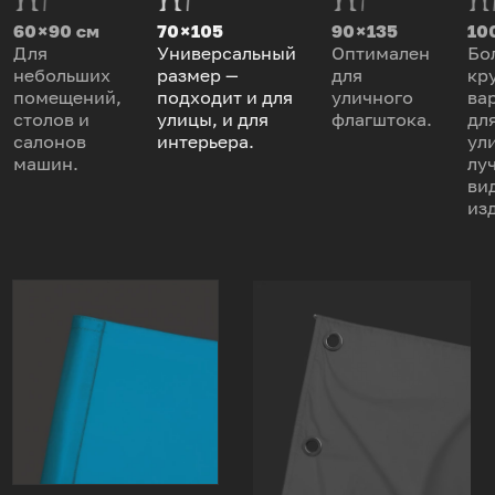
60 × 90 см
70 × 105
90 × 135
100
Для
Универсальный
Оптимален
Бо
небольших
размер —
для
кр
помещений,
подходит и для
уличного
ва
столов и
улицы, и для
флагштока.
дл
салонов
интерьера.
ул
машин.
лу
ви
из