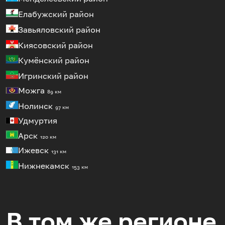
Елабужский район
Завьяловский район
Киясовский район
Кумёнский район
Игринский район
Можга
89 км
Нолинск
97 км
Удмуртия
Арск
120 км
Ижевск
131 км
Нижнекамск
153 км
В том же регионе