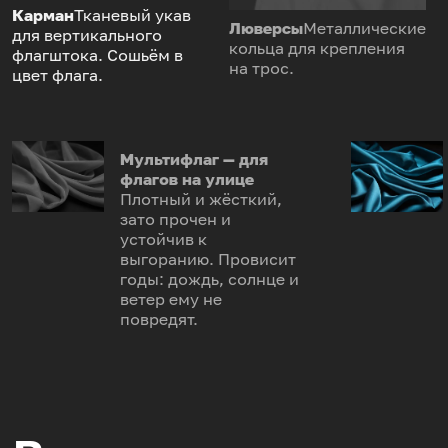
Карман
Тканевый укав
Люверсы
Металлические
для вертикального
кольца для крепления
флагштока. Сошьём в
на трос.
цвет флага.
Мультифлаг — для
флагов на улице
Плотный и жёсткий,
зато прочен и
устойчив к
выгоранию. Провисит
годы: дождь, солнце и
ветер ему не
повредят.