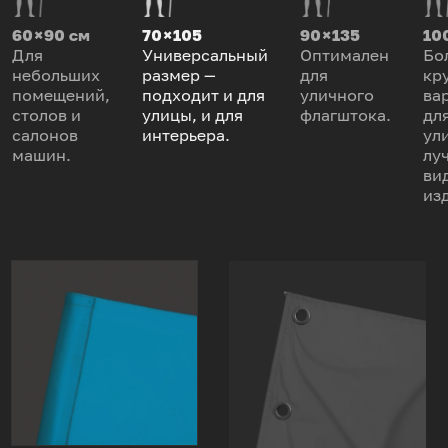
60 × 90 см
70 × 105
90 × 135
100
Для
Универсальный
Оптимален
Бо
небольших
размер —
для
кр
помещений,
подходит и для
уличного
ва
столов и
улицы, и для
флагштока.
дл
салонов
интерьера.
ул
машин.
лу
ви
из