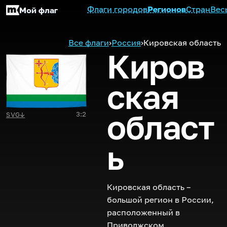
Флаги городов
Регионов
Стран
Вес
Мой флаг
Все флаги
›
Россия
›
Кировская область
Киров
ская
област
3:2
SVG
↓
ь
Кировская область –
большой регион в России,
расположенный в
Приволжском