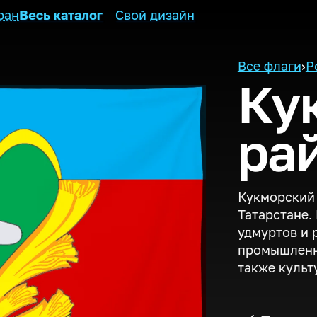
ран
Весь каталог
Свой дизайн
Все флаги
›
Р
Ку
ра
Кукморский 
Татарстане.
удмуртов и 
промышленн
также культ