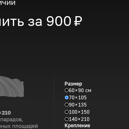
ичии
ить за
900 ₽
Размер
60 × 90 см
70 × 105
90 × 135
100 × 150
× 210
140 × 210
 парадов,
Крепление
пных площадей