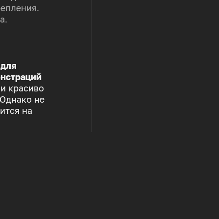
репления.
а.
 для
нстраций
 и красиво
 Однако не
ится на