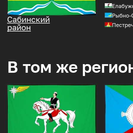
Елабуж
Рыбно-
Сабинский
Пестре
район
В том же регио