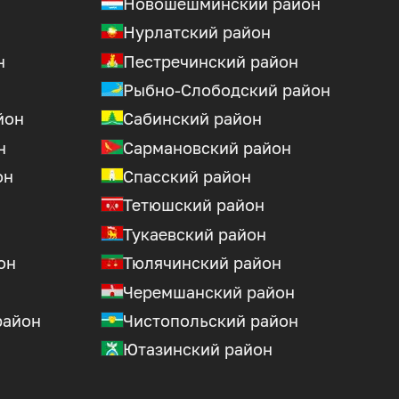
Новошешминский район
Нурлатский район
н
Пестречинский район
Рыбно-Слободский район
йон
Сабинский район
н
Сармановский район
он
Спасский район
Тетюшский район
Тукаевский район
он
Тюлячинский район
Черемшанский район
район
Чистопольский район
Ютазинский район