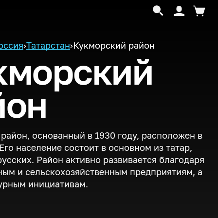
оссия
›
Татарстан
›
Кукморский район
кморский
йон
район, основанный в 1930 году, расположен в
 Его население состоит в основном из татар,
русских. Район активно развивается благодаря
ым и сельскохозяйственным предприятиям, а
урным инициативам.