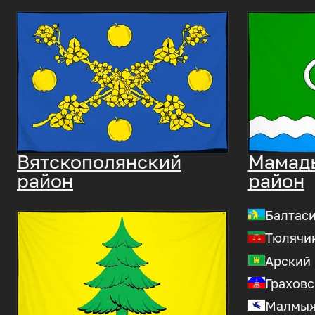
Вятскополянский
Мамад
район
район
Балтас
Тюлячи
Арский
Граховс
Малмыж