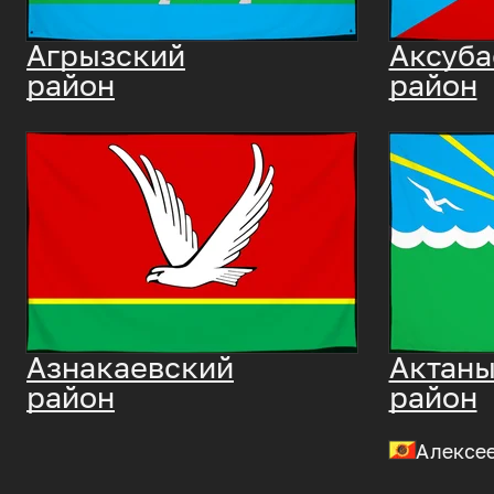
Агрызский
Аксуба
район
район
Азнакаевский
Актан
район
район
Алексе