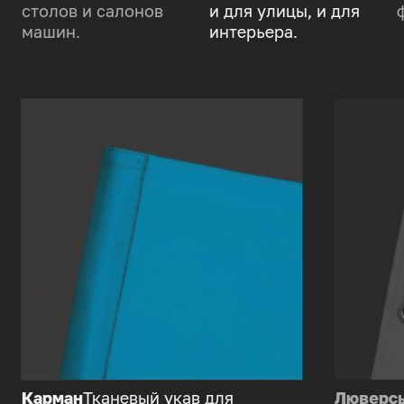
столов и салонов
и для улицы, и для
машин.
интерьера.
Карман
Тканевый укав для
Люверс