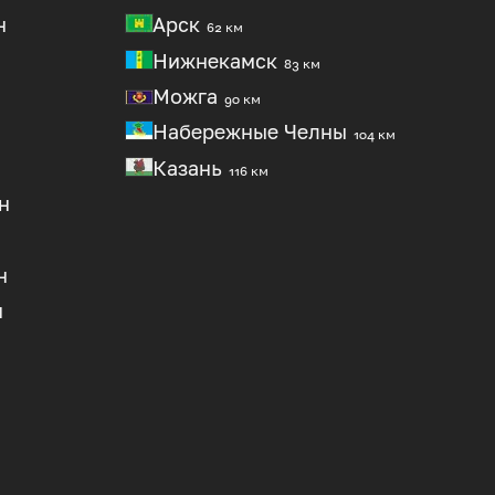
н
Арск
62 км
Нижнекамск
83 км
Можга
90 км
Набережные Челны
104 км
Казань
116 км
н
н
н