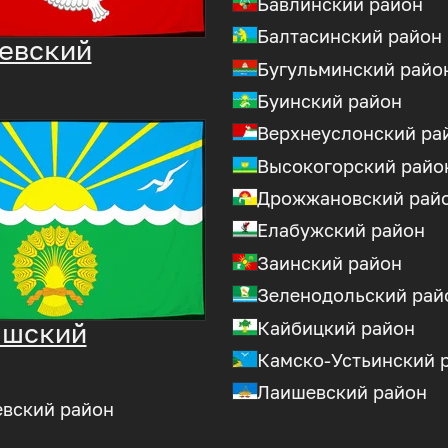
Бавлинский район
Балтасинский район
евский
Бугульминский райо
Буинский район
Верхнеуслонский ра
Высокогорский райо
Дрожжановский рай
Елабужский район
Заинский район
Зеленодольский рай
Кайбицкий район
ышский
Камско-Устьинский 
Лаишевский район
евский район