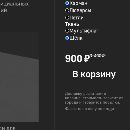
Карман
фициальных
Люверсы
ий.
Петли
Ткань
Мультифлаг
Шёлк
900 ₽
1 400 ₽
В корзину
Доставку расчитаем в
корзине: стоимость зависит от
города и габаритов посылки.
Флагшток в цену не входит.
ли для