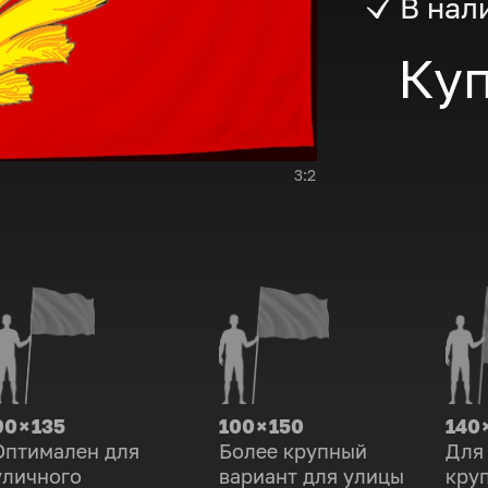
В нал
Куп
3:2
90 × 135
100 × 150
140 
Оптимален для
Более крупный
Для
уличного
вариант для улицы
кру