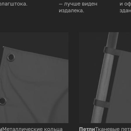
флагштока.
— лучше виден
и о
издалека.
здан
ы
Металлические кольца
Петли
Тканевые пет