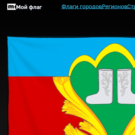
Флаги городов
Регионов
Ст
Мой флаг