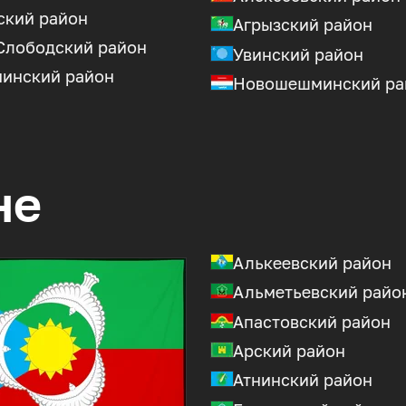
ский район
Агрызский район
Слободский район
Увинский район
чинский район
Новошешминский ра
не
Алькеевский район
Альметьевский райо
Апастовский район
Арский район
Атнинский район