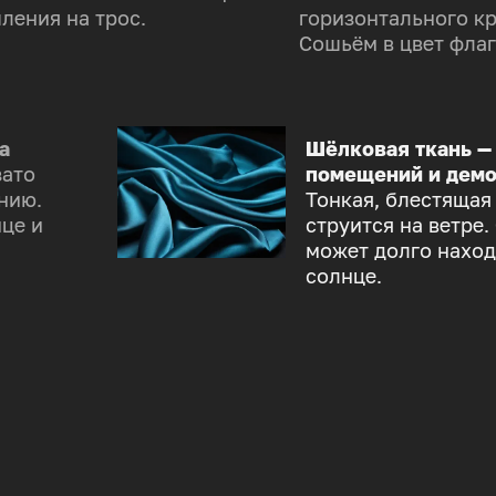
ления на трос.
горизонтального к
Сошьём в цвет флаг
а
Шёлковая ткань —
зато
помещений и демо
нию.
Тонкая, блестящая
це и
струится на ветре.
может долго наход
солнце.