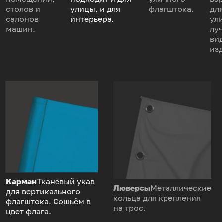
столов и
улицы, и для
флагштока.
дл
салонов
интерьера.
ул
машин.
лу
ви
из
Карман
Тканевый укав
Люверсы
Металлические
для вертикального
кольца для крепления
флагштока. Сошьём в
на трос.
цвет флага.