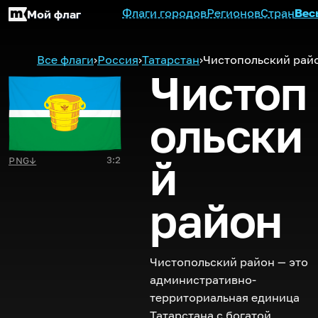
Флаги городов
Регионов
Стран
Вес
Мой флаг
Все флаги
›
Россия
›
Татарстан
›
Чистопольский рай
Чистоп
ольски
й
3:2
PNG
↓
район
Чистопольский район — это
административно-
территориальная единица
Татарстана с богатой