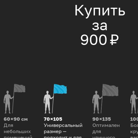
Купить
за
900 ₽
60 × 90 см
70 × 105
90 × 135
100
Для
Универсальный
Оптимален
Бо
небольших
размер —
для
кр
помещений,
подходит и для
уличного
ва