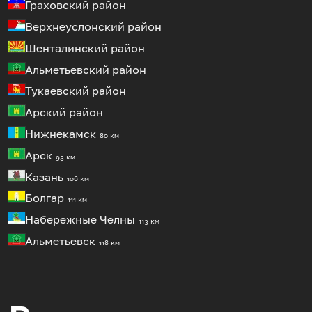
Граховский район
Верхнеуслонский район
Шенталинский район
Альметьевский район
Тукаевский район
Арский район
Нижнекамск
80 км
Арск
93 км
Казань
106 км
Болгар
111 км
Набережные Челны
113 км
Альметьевск
118 км