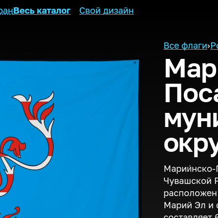
ран
Весь каталог
Свой дизайн
Все флаги
›
Р
Мар
Пос
мун
окр
Марии́нско-
Чувашской Р
расположен 
Марий Эл и 
составляет 