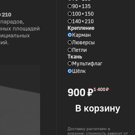
90 × 135
100 × 150
× 210
140 × 210
 парадов,
Крепление
пных площадей
Карман
фициальных
Люверсы
ий.
Петли
Ткань
Мультифлаг
Шёлк
900 ₽
1 400 ₽
В корзину
Доставку расчитаем в
корзине: стоимость зависит от