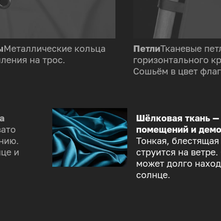
ы
Металлические кольца
Петли
Тканевые пет
ления на трос.
горизонтального к
Сошьём в цвет флаг
а
Шёлковая ткань —
зато
помещений и демо
нию.
Тонкая, блестящая
це и
струится на ветре.
может долго наход
солнце.