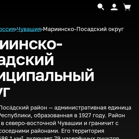
оссия
›
Чувашия
›
Мариинско-Посадский округ
иинско-
адский
иципальный
уг
Поса́дский район — административная единица
еспублики, образованная в 1927 году. Район
в северо-восточной Чувашии и граничит с
соседними районами. Его территория
686,1 км², включает 79 населённых пунктов.