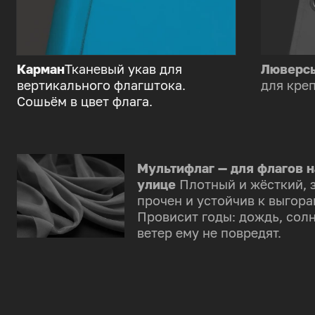
Карман
Тканевый укав для
Люверс
вертикального флагштока.
для креп
Сошьём в цвет флага.
Мультифлаг — для флагов н
улице
Плотный и жёсткий, 
прочен и устойчив к выгора
Провисит годы: дождь, солн
ветер ему не повредят.