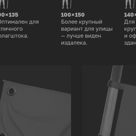
90 × 135
100 × 150
140 
Оптимален для
Более крупный
Для
уличного
вариант для улицы
кру
флагштока.
— лучше виден
и о
издалека.
здан