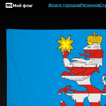
Флаги городов
Регионов
Ст
Мой флаг