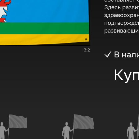
Здесь разви
здравоохран
подтверждён
развивающи
3:2
В нал
Куп