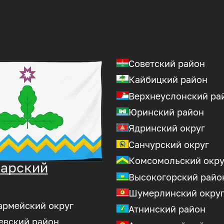
Советский район
Кайбицкий район
Верхнеуслонский ра
Юринский район
Ядринский округ
Санчурский округ
Комсомольский окру
арский
Высокогорский райо
Шумерлинский окру
армейский округ
Атнинский район
евский район