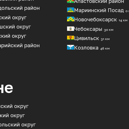
Апастовский район
дольский район
Мариинский Посад
0
кий округ
Новочебоксарск
14 км
шский округ
Чебоксары
30 км
кий округ
Цивильск
31 км
арийский район
Козловка
46 км
не
ский округ
кий округ
льский округ