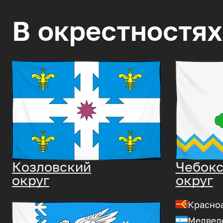
В окрестностях
Козловский
Чебокс
округ
округ
Красно
Медвед