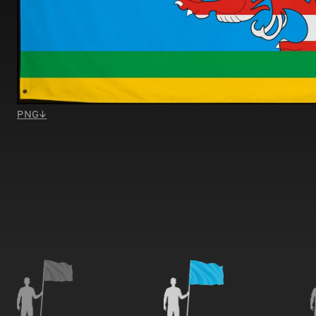
PNG
↓