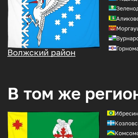
Зелено
Аликовс
Моргау
Вурнарс
Горном
Волжский район
В том же регио
Ибресин
Козловс
Комсомо