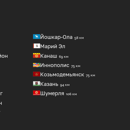
Йошкар-Ола
58 км
Марий Эл
йон
Канаш
69 км
Иннополис
75 км
Козьмодемьянск
75 км
Казань
94 км
г
Шумерля
106 км
н
г