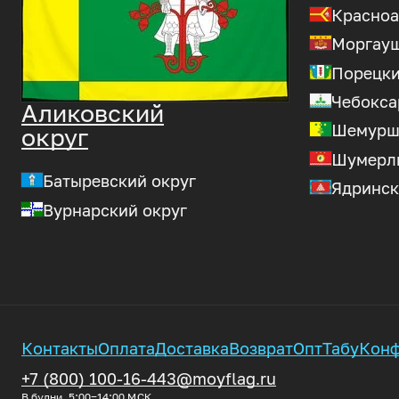
Красноа
Моргауш
Порецки
Чебокса
Аликовский
Шемурш
округ
Шумерли
Батыревский округ
Ядринск
Вурнарский округ
Контакты
Оплата
Доставка
Возврат
Опт
Табу
Конф
+7 (800) 100-16-44
3@moyflag.ru
В будни, 5:00‒14:00
МСК