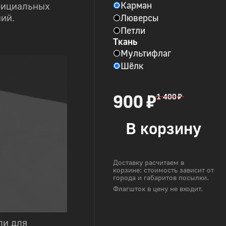
Карман
фициальных
Люверсы
ий.
Петли
Ткань
Мультифлаг
Шёлк
900 ₽
1 400 ₽
В корзину
Доставку расчитаем в
корзине: стоимость зависит от
города и габаритов посылки.
Флагшток в цену не входит.
ли для