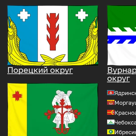
Порецкий округ
Вурна
округ
Ядринск
Моргау
Красно
Чебокса
Ибреси