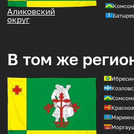
Комсом
Аликовский
Батырев
округ
В том же регио
Ибресин
Козловс
Комсомо
Красноа
Мариинс
Моргауш