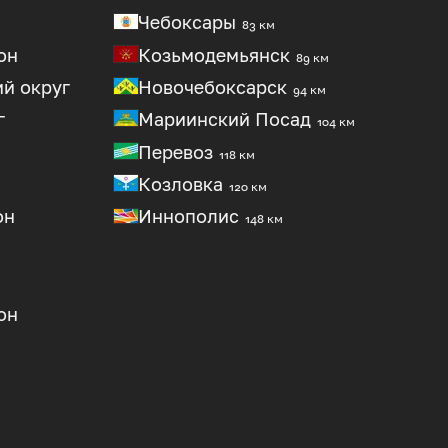
Чебоксары
83 км
он
Козьмодемьянск
89 км
й округ
Новочебоксарск
94 км
г
Мариинский Посад
104 км
Перевоз
118 км
Козловка
120 км
он
Иннополис
148 км
он