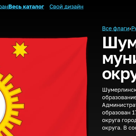
ран
Весь каталог
Свой дизайн
Все флаги
›
Р
Шум
мун
окр
Шумерлинск
образование
Администрат
образован 1
округа гор
округа. В с