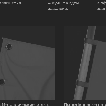
флагштока.
— лучше виден
и о
издалека.
здан
ы
Металлические кольца
Петли
Тканевые пет