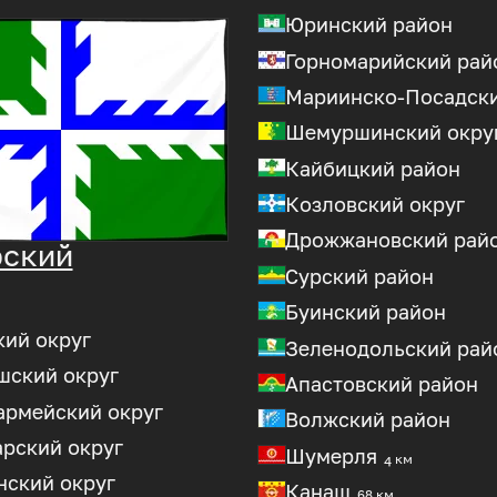
Юринский район
Горномарийский рай
Мариинско-Посадски
Шемуршинский окру
Кайбицкий район
Козловский округ
Дрожжановский рай
рский
Сурский район
Буинский район
ий округ
Зеленодольский рай
шский округ
Апастовский район
армейский округ
Волжский район
рский округ
Шумерля
4 км
нский округ
Канаш
68 км