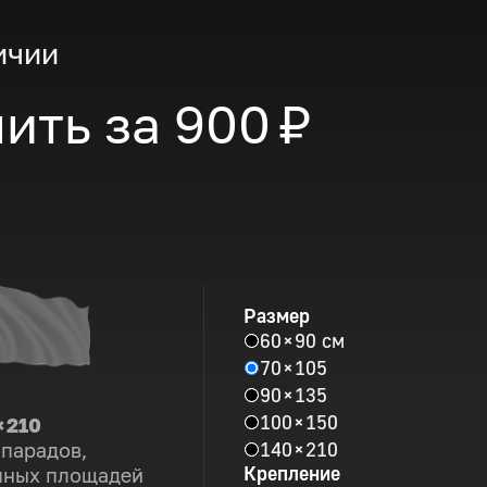
ичии
ить за
900 ₽
Размер
60 × 90 см
70 × 105
90 × 135
100 × 150
× 210
140 × 210
 парадов,
Крепление
пных площадей