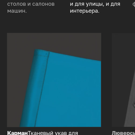
столов и салонов
и для улицы, и для
машин.
интерьера.
Карман
Тканевый укав для
Люверс