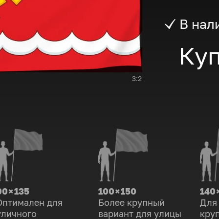
В нал
Куп
3:2
90 × 135
100 × 150
140 
Оптимален для
Более крупный
Для
уличного
вариант для улицы
кру