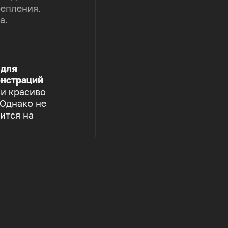
репления.
а.
 для
нстраций
 и красиво
 Однако не
ится на