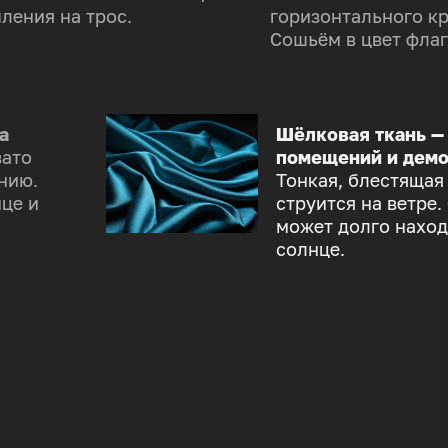
ления на трос.
горизонтального к
Сошьём в цвет флаг
а
Шёлковая ткань —
зато
помещений и демо
нию.
Тонкая, блестящая
це и
струится на ветре.
может долго наход
солнце.