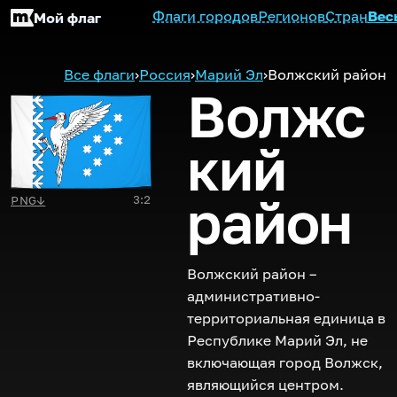
Флаги городов
Регионов
Стран
Вес
Мой флаг
Все флаги
›
Россия
›
Марий Эл
›
Волжский район
Волжс
кий
район
3:2
PNG
↓
Волжский район –
административно-
территориальная единица в
Республике Марий Эл, не
включающая город Волжск,
являющийся центром.