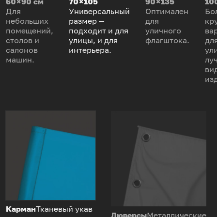
60 × 90 см
70 × 105
90 × 135
100
Для
Универсальный
Оптимален
Бо
небольших
размер —
для
кр
помещений,
подходит и для
уличного
ва
столов и
улицы, и для
флагштока.
дл
салонов
интерьера.
ул
машин.
лу
ви
из
Карман
Тканевый укав
Люверсы
Металлические