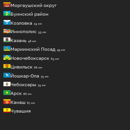
Моргаушский округ
Буинский район
Козловка
29 км
Иннополис
35 км
Казань
48 км
Мариинский Посад
49 км
Новочебоксарск
63 км
Цивильск
66 км
Йошкар-Ола
75 км
Чебоксары
79 км
Арск
86 км
Канаш
87 км
Чувашия