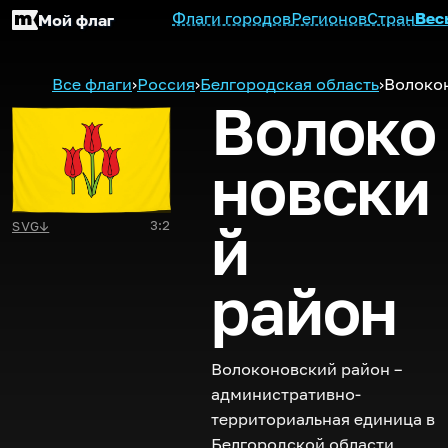
Флаги городов
Регионов
Стран
Вес
Мой флаг
Все флаги
›
Россия
›
Белгородская область
›
Волоко
Волоко
новски
й
3:2
SVG
↓
район
Волоконовский район –
административно-
территориальная единица в
Белгородской области,