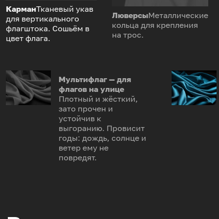
Карман
Тканевый укав
Люверсы
Металлические
для вертикального
кольца для крепления
флагштока. Сошьём в
на трос.
цвет флага.
Мультифлаг — для
флагов на улице
Плотный и жёсткий,
зато прочен и
устойчив к
выгоранию. Провисит
годы: дождь, солнце и
ветер ему не
повредят.