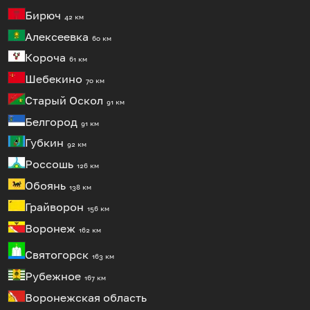
Бирюч
42 км
Алексеевка
60 км
Короча
61 км
Шебекино
70 км
Старый Оскол
91 км
Белгород
91 км
Губкин
92 км
Россошь
126 км
Обоянь
138 км
Грайворон
156 км
Воронеж
162 км
Святогорск
163 км
Рубежное
167 км
Воронежская область