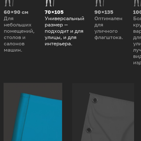
60 × 90 см
70 × 105
90 × 135
100
Для
Универсальный
Оптимален
Бо
небольших
размер —
для
кр
помещений,
подходит и для
уличного
ва
столов и
улицы, и для
флагштока.
дл
салонов
интерьера.
ул
машин.
лу
ви
из