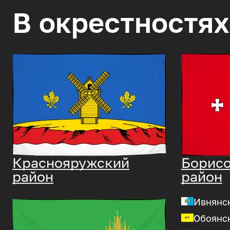
В окрестностях
Краснояружский
Борис
район
район
Ивнянс
Обоянс