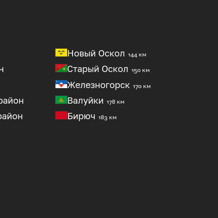
Новый Оскол
144 км
н
Старый Оскол
150 км
Железногорск
170 км
район
Валуйки
178 км
район
Бирюч
183 км