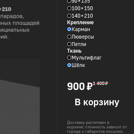
90 × 135
100 × 150
× 210
140 × 210
 парадов,
Крепление
пных площадей
Карман
фициальных
Люверсы
ий.
Петли
Ткань
Мультифлаг
Шёлк
900 ₽
1 400 ₽
В корзину
Доставку расчитаем в
корзине: стоимость зависит от
города и габаритов посылки.