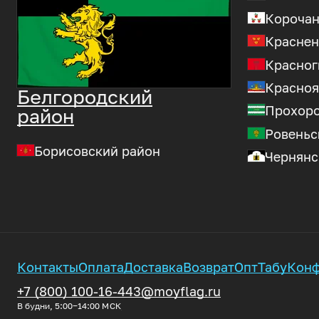
Корочан
Краснен
Красног
Красноя
Белгородский
Прохоро
район
Ровеньс
Борисовский район
Чернянс
Контакты
Оплата
Доставка
Возврат
Опт
Табу
Конф
+7 (800) 100-16-44
3@moyflag.ru
В будни, 5:00‒14:00
МСК