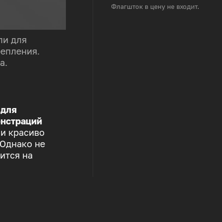
Флагшток в цену не входит.
ли для
репления.
а.
 для
нстраций
 и красиво
 Однако не
ится на