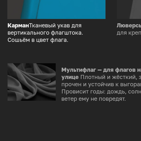
Карман
Тканевый укав для
Люверс
вертикального флагштока.
для креп
Сошьём в цвет флага.
Мультифлаг — для флагов н
улице
Плотный и жёсткий, 
прочен и устойчив к выгора
Провисит годы: дождь, солн
ветер ему не повредят.