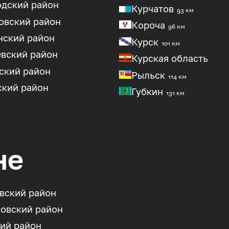
одский район
Курчатов
93 км
овский район
Короча
96 км
нский район
Курск
101 км
вский район
Курская область
ский район
Рыльск
114 км
ский район
Губкин
131 км
не
вский район
овский район
ий район