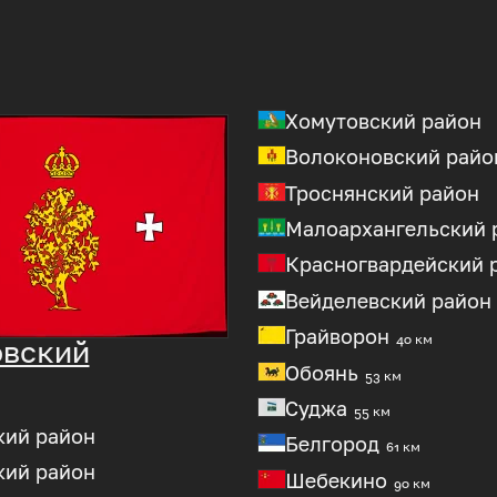
Хомутовский район
Волоконовский райо
Троснянский район
Малоархангельский 
Красногвардейский 
Вейделевский район
Грайворон
40 км
овский
Обоянь
53 км
Суджа
55 км
кий район
Белгород
61 км
кий район
Шебекино
90 км