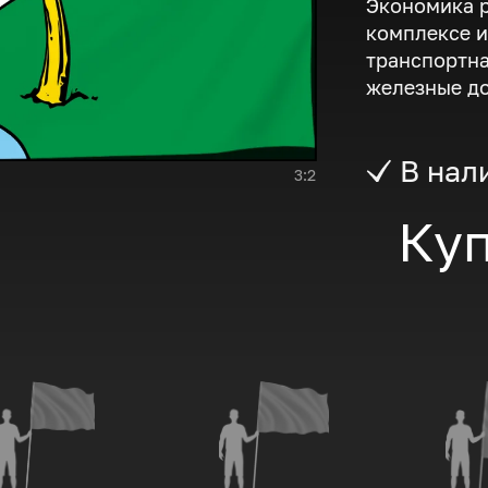
Экономика 
комплексе 
транспортна
железные до
В нал
3:2
Куп