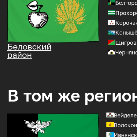
Белгор
Прохор
Короча
Конышё
Щигров
Беловский
Чернян
район
В том же регио
Вейделе
Волокон
Ивнянск