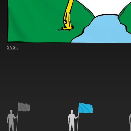
SVG
↓