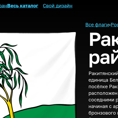
ран
Весь каталог
Свой дизайн
Все флаги
›
Ро
Ра
ра
Ракитянский
единица Бел
посёлке Рак
расположен 
соседними р
начиная с а
бронзового 