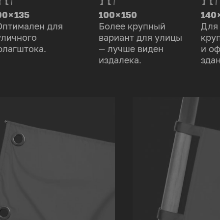
90 × 135
100 × 150
140 
Оптимален для
Более крупный
Для
уличного
вариант для улицы
кру
флагштока.
— лучше виден
и о
издалека.
здан