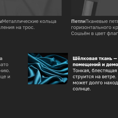
ы
Металлические кольца
Петли
Тканевые пет
ления на трос.
горизонтального к
Сошьём в цвет флаг
а
Шёлковая ткань —
зато
помещений и демо
нию.
Тонкая, блестящая
це и
струится на ветре.
может долго наход
солнце.