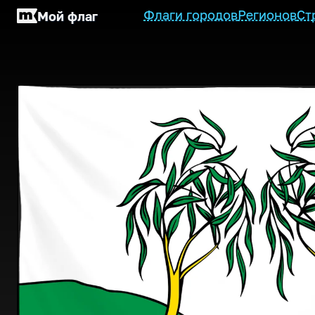
Флаги городов
Регионов
Ст
Мой флаг