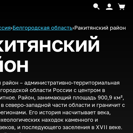
ссия
›
Белгородская область
›
Ракитянский район
китянский
йон
 район – административно-территориальная
городской области России с центром в
итное. Район, занимающий площадь 900,9 км²,
в северо-западной части области и граничит с
егионами. Его история насчитывает века,
рхеологических находок каменного и
веков, и последующего заселения в
XVII
веке.