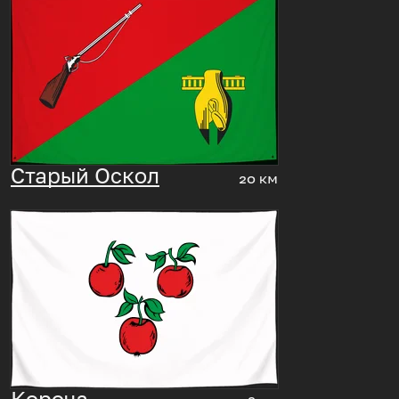
Старый Оскол
20 км
Короча