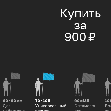
Купить
за
900 ₽
60 × 90 см
70 × 105
90 × 135
100
Для
Универсальный
Оптимален
Бо
небольших
размер —
для
кр