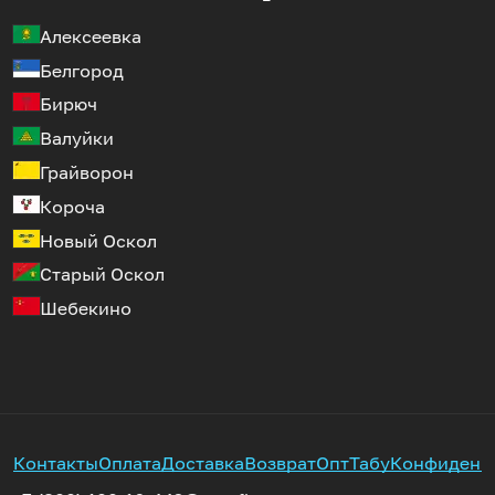
Алексеевка
Белгород
Бирюч
Валуйки
Грайворон
Короча
Новый Оскол
Старый Оскол
Шебекино
Контакты
Оплата
Доставка
Возврат
Опт
Табу
Конфиденц