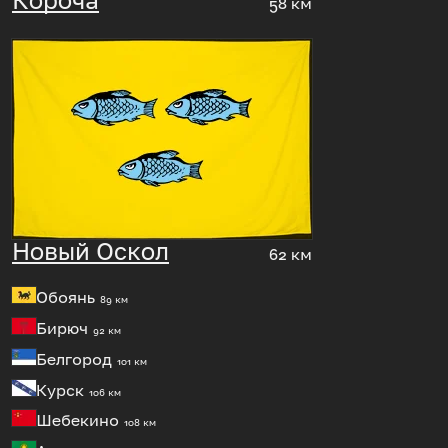
58 км
Новый Оскол
62 км
Обоянь
89 км
Бирюч
92 км
Белгород
101 км
Курск
106 км
Шебекино
108 км