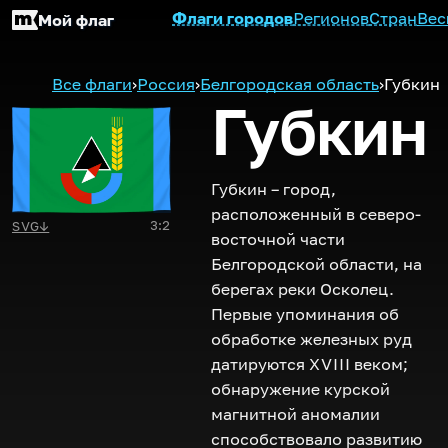
Флаги городов
Регионов
Стран
Вес
Мой флаг
Все флаги
›
Россия
›
Белгородская область
›
Губкин
Губкин
Губкин – город,
расположенный в северо-
3:2
SVG
↓
восточной части
Белгородской области, на
берегах реки Осколец.
Первые упоминания об
обработке железных руд
датируются
XVIII
веком;
обнаружение курской
магнитной аномалии
способствовало развитию