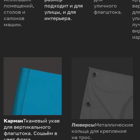
помещений,
подходит и для
уличного
ва
столов и
улицы, и для
флагштока.
дл
салонов
интерьера.
ул
машин.
лу
ви
из
Карман
Тканевый укав
Люверсы
Металлические
для вертикального
кольца для крепления
флагштока. Сошьём в
на трос.
цвет флага.