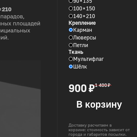
90 × 135
100 × 150
× 210
140 × 210
 парадов,
Крепление
пных площадей
Карман
фициальных
Люверсы
ий.
Петли
Ткань
Мультифлаг
Шёлк
900 ₽
1 400 ₽
В корзину
Доставку расчитаем в
корзине: стоимость зависит от
города и габаритов посылки.