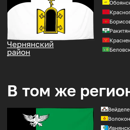
Обоянс
Красно
Борисо
Ракитя
Красне
Чернянский
Беловс
район
В том же регио
Вейделе
Волокон
Ивнянск