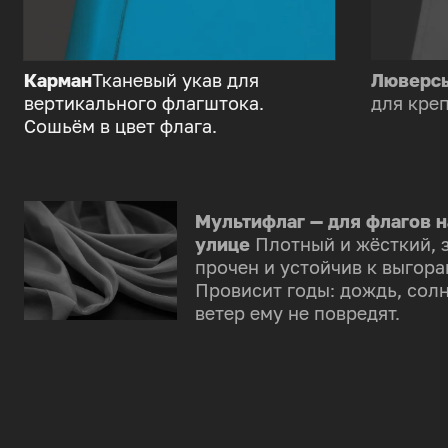
Карман
Тканевый укав для
Люверс
вертикального флагштока.
для креп
Сошьём в цвет флага.
Мультифлаг — для флагов н
улице
Плотный и жёсткий, 
прочен и устойчив к выгора
Провисит годы: дождь, солн
ветер ему не повредят.