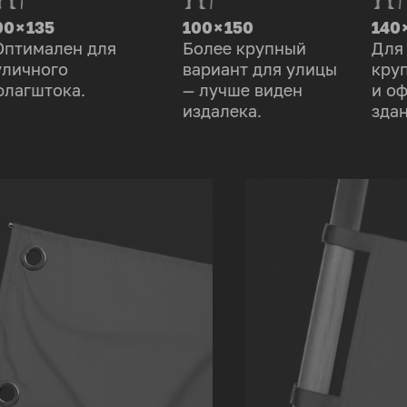
90 × 135
100 × 150
140 
Оптимален для
Более крупный
Для
уличного
вариант для улицы
кру
флагштока.
— лучше виден
и о
издалека.
здан