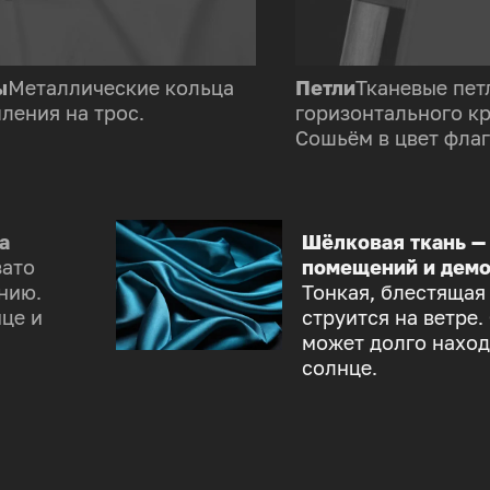
ы
Металлические кольца
Петли
Тканевые пет
ления на трос.
горизонтального к
Сошьём в цвет флаг
а
Шёлковая ткань —
зато
помещений и демо
нию.
Тонкая, блестящая
це и
струится на ветре.
может долго наход
солнце.