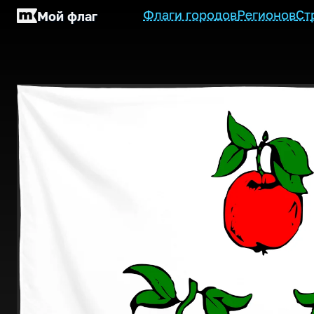
Флаги городов
Регионов
Ст
Мой флаг