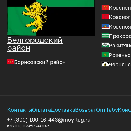
Краснен
Красног
Красноя
Прохоро
Белгородский
Ракитян
район
Ровеньс
Борисовский район
Чернянс
Контакты
Оплата
Доставка
Возврат
Опт
Табу
Конф
+7 (800) 100-16-44
3@moyflag.ru
В будни, 5:00‒14:00
МСК