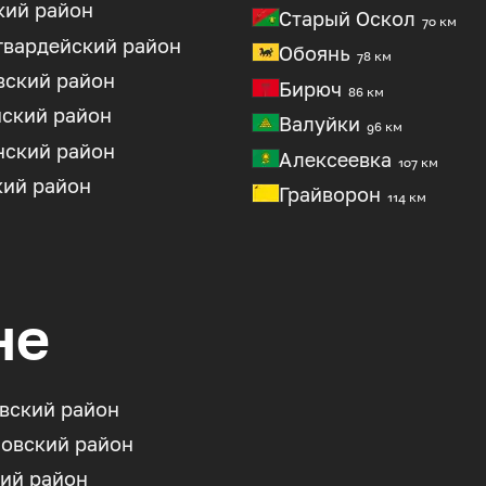
кий район
Старый Оскол
70 км
гвардейский район
Обоянь
78 км
вский район
Бирюч
86 км
нский район
Валуйки
96 км
нский район
Алексеевка
107 км
кий район
Грайворон
114 км
не
вский район
овский район
ий район