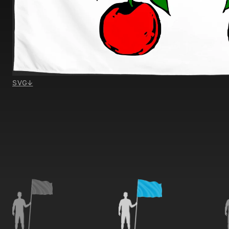
SVG
↓