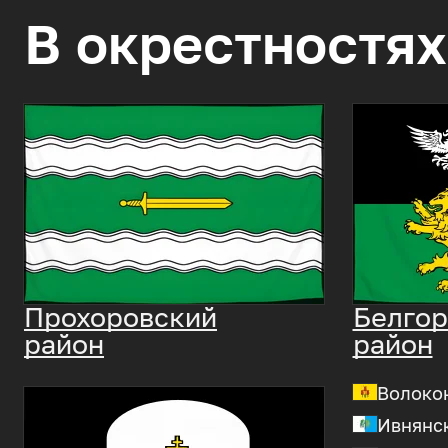
В окрестностях
Прохоровский
Белгор
район
район
Волоко
Ивнянс