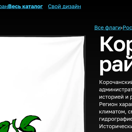
ран
Весь каталог
Свой дизайн
Все флаги
›
Рос
Ко
ра
Корочанский
администрат
историей и
Регион хара
климатом, с
гидрографи
Исторически