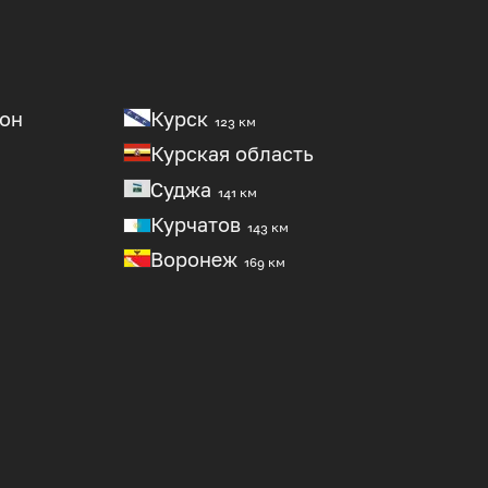
он
Курск
123 км
Курская область
Суджа
141 км
Курчатов
143 км
Воронеж
169 км