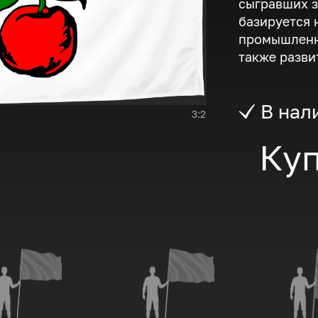
сыгравших 
базируется 
промышленн
также разви
В нал
3:2
Куп