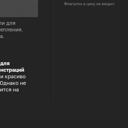
Флагшток в цену не входит.
ли для
репления.
а.
 для
нстраций
 и красиво
 Однако не
ится на