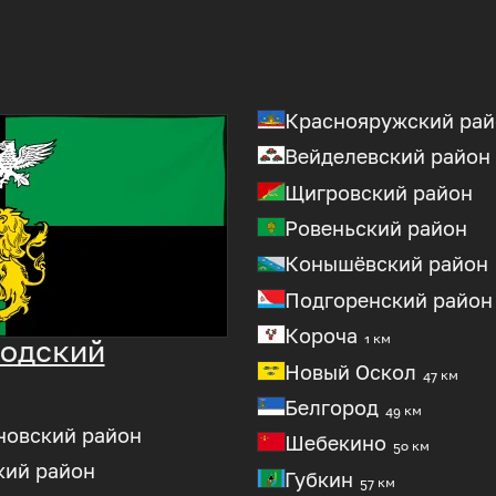
Краснояружский рай
Вейделевский район
Щигровский район
Ровеньский район
Конышёвский район
Подгоренский район
Короча
1 км
одский
Новый Оскол
47 км
Белгород
49 км
новский район
Шебекино
50 км
кий район
Губкин
57 км