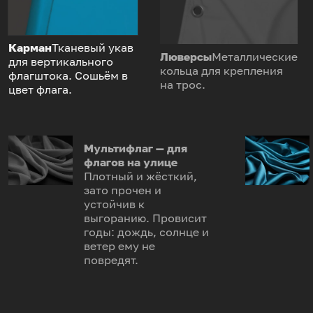
Карман
Тканевый укав
Люверсы
Металлические
для вертикального
кольца для крепления
флагштока. Сошьём в
на трос.
цвет флага.
Мультифлаг — для
флагов на улице
Плотный и жёсткий,
зато прочен и
устойчив к
выгоранию. Провисит
годы: дождь, солнце и
ветер ему не
повредят.