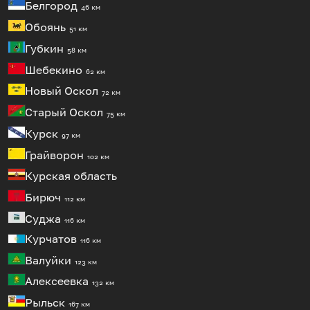
Белгород
46 км
Обоянь
51 км
Губкин
58 км
Шебекино
62 км
Новый Оскол
72 км
Старый Оскол
75 км
Курск
97 км
Грайворон
102 км
Курская область
Бирюч
112 км
Суджа
116 км
Курчатов
116 км
Валуйки
123 км
Алексеевка
132 км
Рыльск
167 км