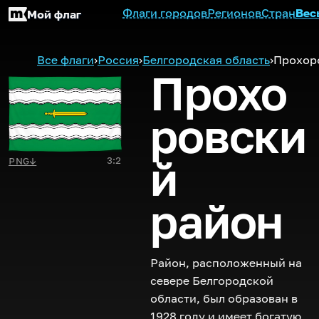
Флаги городов
Регионов
Стран
Вес
Мой флаг
Все флаги
›
Россия
›
Белгородская область
›
Прохор
Прохо
ровски
й
3:2
PNG
↓
район
Район, расположенный на
севере Белгородской
области, был образован в
1928 году и имеет богатую