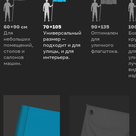
60 × 90 см
70 × 105
90 × 135
100
Для
Универсальный
Оптимален
Бо
небольших
размер —
для
кр
помещений,
подходит и для
уличного
ва
столов и
улицы, и для
флагштока.
дл
салонов
интерьера.
ул
машин.
лу
ви
из