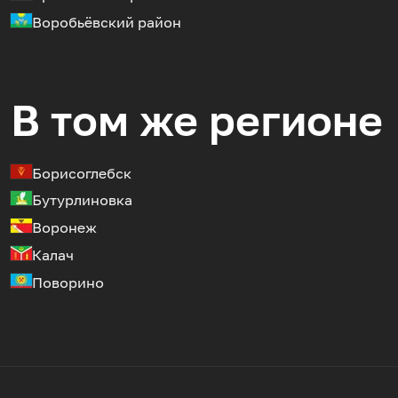
Воробьёвский район
В том же регионе
Борисоглебск
Бутурлиновка
Воронеж
Калач
Поворино