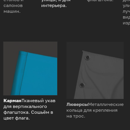
салонов
интерьера.
ул
машин.
лу
ви
из
Карман
Тканевый укав
Люверсы
Металлические
для вертикального
кольца для крепления
флагштока. Сошьём в
на трос.
цвет флага.