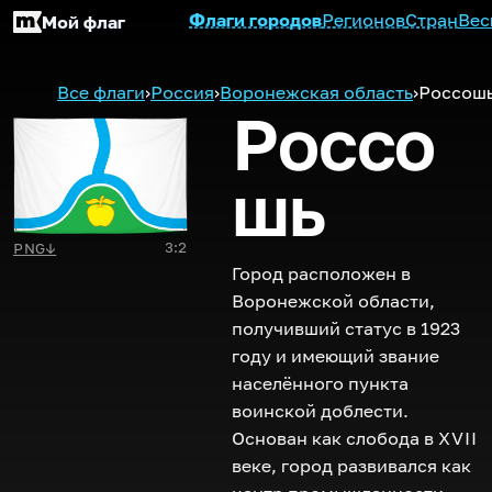
Флаги городов
Регионов
Стран
Вес
Мой флаг
Все флаги
›
Россия
›
Воронежская область
›
Россош
Россо
шь
3:2
PNG
↓
Город расположен в
Воронежской области,
получивший статус в 1923
году и имеющий звание
населённого пункта
воинской доблести.
Основан как слобода в
XVII
веке, город развивался как