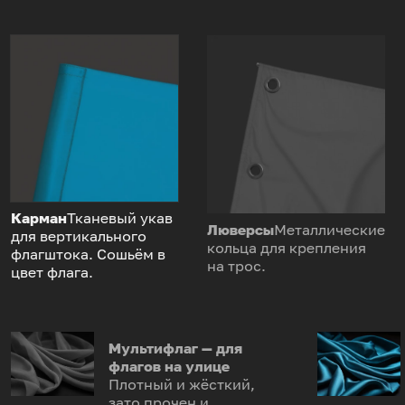
Карман
Тканевый укав
Люверсы
Металлические
для вертикального
кольца для крепления
флагштока. Сошьём в
на трос.
цвет флага.
Мультифлаг — для
флагов на улице
Плотный и жёсткий,
зато прочен и