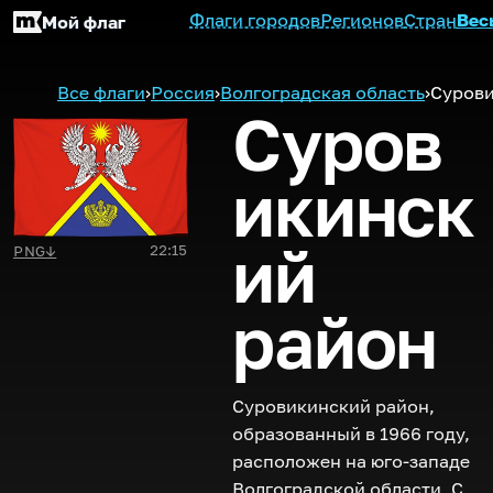
Флаги городов
Регионов
Стран
Вес
Мой флаг
Все флаги
›
Россия
›
Волгоградская область
›
Сурови
Суров
икинск
ий
22:15
PNG
↓
район
Суровикинский район,
образованный в 1966 году,
расположен на юго-западе
Волгоградской области. С