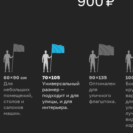
900 ₽
60 × 90 см
70 × 105
90 × 135
100
Для
Универсальный
Оптимален
Бо
небольших
размер —
для
кр
помещений,
подходит и для
уличного
ва
столов и
улицы, и для
флагштока.
дл
салонов
интерьера.
ул
машин.
лу
ви
из