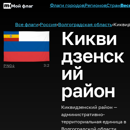
Флаги городов
Регионов
Стран
Вес
Мой флаг
Все флаги
›
Россия
›
Волгоградская область
›
Киквид
Кикви
дзенск
ий
3:2
PNG
↓
район
Киквидзенский район —
административно-
территориальная единица в
Волгоградской области,