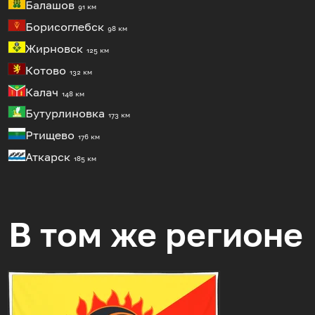
Балашов
91 км
Борисоглебск
98 км
Жирновск
125 км
Котово
132 км
Калач
148 км
Бутурлиновка
173 км
Ртищево
176 км
Аткарск
185 км
В том же регионе