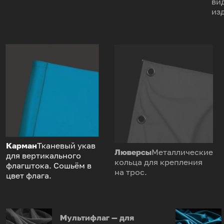
ви
из
Карман
Тканевый укав
Люверсы
Металлические
для вертикального
кольца для крепления
флагштока. Сошьём в
на трос.
цвет флага.
Мультифлаг — для