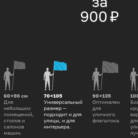
за
900 ₽
60 × 90 см
70 × 105
90 × 135
100
Для
Универсальный
Оптимален
Бо
небольших
размер —
для
кр
помещений,
подходит и для
уличного
ва
столов и
улицы, и для
флагштока.
дл
салонов
интерьера.
ул
машин.
лу