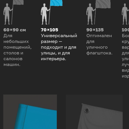
60 × 90 см
70 × 105
90 × 135
100
Для
Универсальный
Оптимален
Бо
небольших
размер —
для
кр
помещений,
подходит и для
уличного
ва
столов и
улицы, и для
флагштока.
дл
салонов
интерьера.
ул
машин.
лу
ви
из