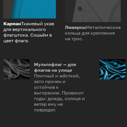
Карман
Тканевый укав
Люверсы
Металлические
для вертикального
кольца для крепления
флагштока. Сошьём в
на трос.
цвет флага.
Мультифлаг — для
флагов на улице
Плотный и жёсткий,
зато прочен и
устойчив к
выгоранию. Провисит
годы: дождь, солнце и
ветер ему не
повредят.