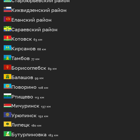
Староюрьевский район
Киквидзенский район
Еланский район
Сараевский район
Котовск
63 км
Кирсанов
68 км
Тамбов
77 км
Борисоглебск
89 км
Балашов
99 км
Поворино
108 км
Ртищево
113 км
Мичуринск
137 км
Урюпинск
152 км
Липецк
180 км
Бутурлиновка
183 км