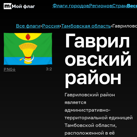
Флаги городов
Регионов
Стран
Вес
Мой флаг
Все флаги
›
Россия
›
Тамбовская область
›
Гаврилов
Гаврил
овский
район
3:2
PNG
↓
Гавриловский район
является
административно-
территориальной единицей
Тамбовской области,
расположенной в её