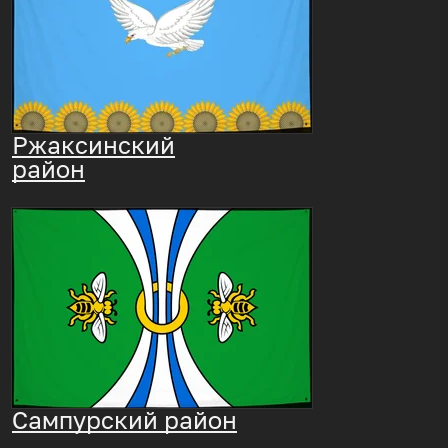
Ржаксинский
район
Сампурский район