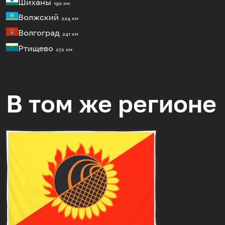
Шиханы
190 км
Волжский
224 км
Волгоград
241 км
Ртищево
272 км
В том же регионе