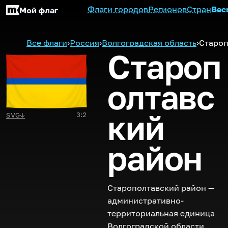
Флаги городов
Регионов
Стран
Вес
Мой флаг
Все флаги
›
Россия
›
Волгоградская область
›
Староп
Староп
олтавс
кий
3:2
SVG
↓
район
Старополтавский район —
административно-
территориальная единица
Волгоградской области,