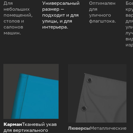
Для
Универсальный
Оптимален
Бо
небольших
размер —
для
кр
помещений,
подходит и для
уличного
ва
столов и
улицы, и для
флагштока.
дл
салонов
интерьера.
ул
машин.
лу
ви
из
Карман
Тканевый укав
Люверсы
Металлические
для вертикального