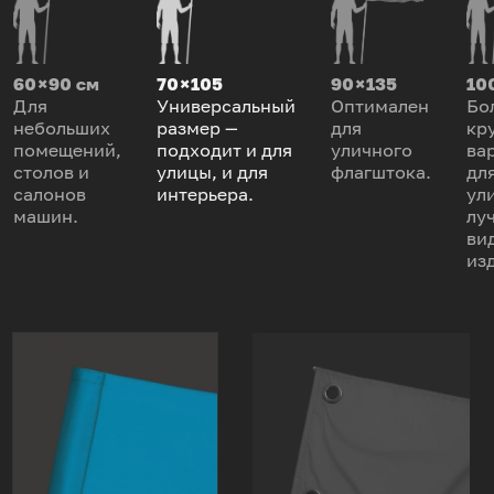
60 × 90 см
70 × 105
90 × 135
100
Для
Универсальный
Оптимален
Бо
небольших
размер —
для
кр
помещений,
подходит и для
уличного
ва
столов и
улицы, и для
флагштока.
дл
салонов
интерьера.
ул
машин.
лу
ви
из