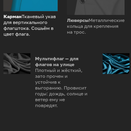
Карман
Тканевый укав
Люверсы
Металлические
для вертикального
кольца для крепления
флагштока. Сошьём в
на трос.
цвет флага.
Мультифлаг — для
флагов на улице
Плотный и жёсткий,
зато прочен и
устойчив к
выгоранию. Провисит
годы: дождь, солнце и
ветер ему не
повредят.