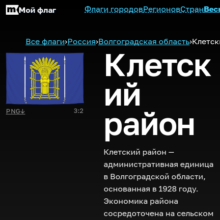
Флаги городов
Регионов
Стран
Вес
Мой флаг
Все флаги
›
Россия
›
Волгоградская область
›
Клетск
Клетск
ий
район
3:2
PNG
↓
Клетский район —
административная единица
в Волгоградской области,
основанная в 1928 году.
Экономика района
сосредоточена на сельском