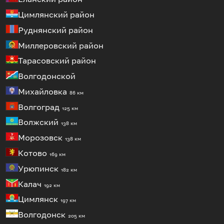
Цимлянский район
Руднянский район
Миллеровский район
Тарасовский район
Волгодонской
Михайловка
86 км
Волгоград
125 км
Волжский
138 км
Морозовск
138 км
Котово
169 км
Урюпинск
182 км
Калач
192 км
Цимлянск
197 км
Волгодонск
205 км