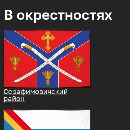
В окрестностях
Серафимовичский
район