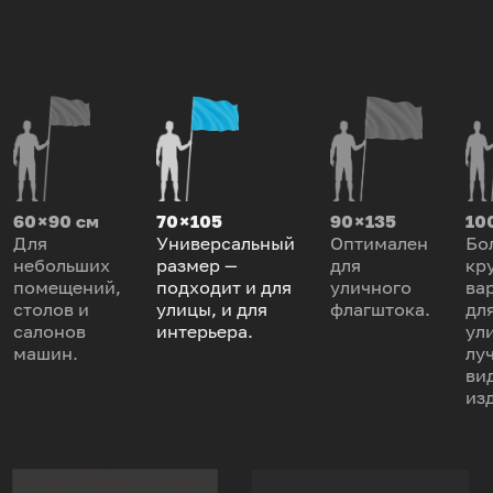
60 × 90 см
70 × 105
90 × 135
100
Для
Универсальный
Оптимален
Бо
небольших
размер —
для
кр
помещений,
подходит и для
уличного
ва
столов и
улицы, и для
флагштока.
дл
салонов
интерьера.
ул
машин.
лу
ви
из