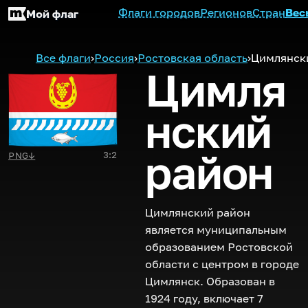
Флаги городов
Регионов
Стран
Вес
Мой флаг
Все флаги
›
Россия
›
Ростовская область
›
Цимлянск
Цимля
нский
район
3:2
PNG
↓
Цимлянский район
является муниципальным
образованием Ростовской
области с центром в городе
Цимлянск. Образован в
1924 году, включает 7