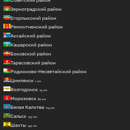
Советский район
Зерноградский район
Егорлыкский район
Ремонтненский район
Аксайский район
Кашарский район
Боковский район
Тарасовский район
Родионово-Несветайский район
Цимлянск
1 км
Волгодонск
15 км
Морозовск
80 км
Белая Калитва
114 км
Сальск
137 км
Шахты
142 км