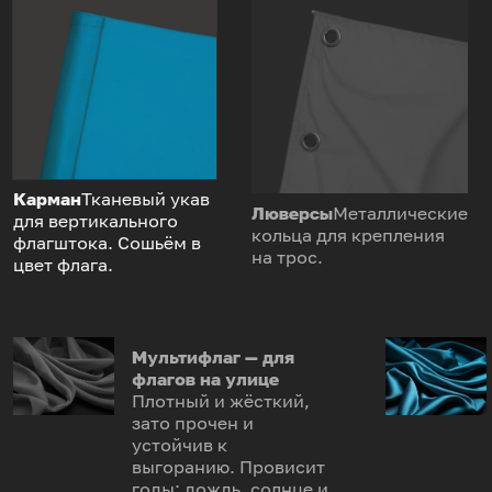
Карман
Тканевый укав
Люверсы
Металлические
для вертикального
кольца для крепления
флагштока. Сошьём в
на трос.
цвет флага.
Мультифлаг — для
флагов на улице
Плотный и жёсткий,
зато прочен и
устойчив к
выгоранию. Провисит
годы: дождь, солнце и