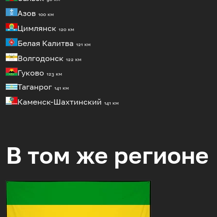
Азов
100 км
Цимлянск
120 км
Белая Калитва
121 км
Волгодонск
122 км
Гуково
123 км
Таганрог
141 км
Каменск-Шахтинский
141 км
В том же регионе