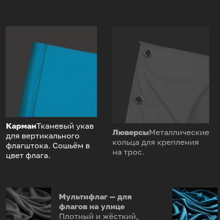
Карман
Тканевый укав
Люверсы
Металлические
для вертикального
кольца для крепления
флагштока. Сошьём в
на трос.
цвет флага.
Мультифлаг — для
флагов на улице
Плотный и жёсткий,