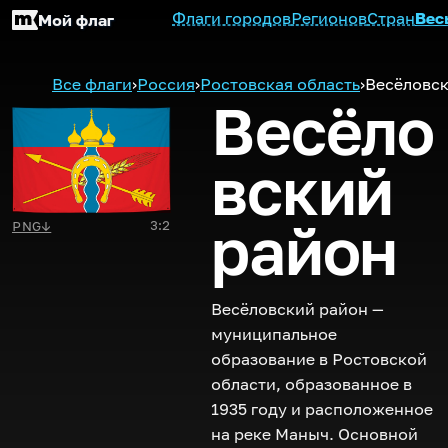
Флаги городов
Регионов
Стран
Вес
Мой флаг
Все флаги
›
Россия
›
Ростовская область
›
Весёловс
Весёло
вский
район
3:2
PNG
↓
Весёловский район —
муниципальное
образование в Ростовской
области, образованное в
1935 году и расположенное
на реке Маныч. Основной