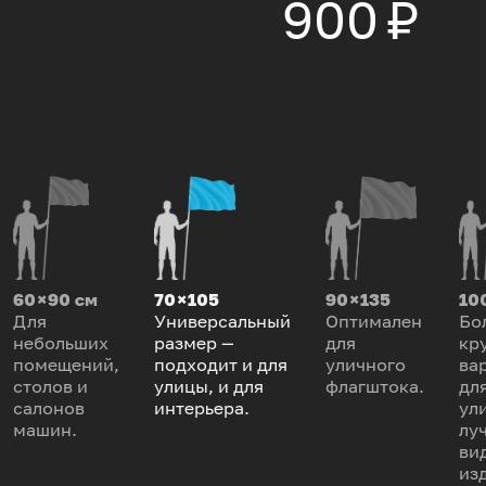
900 ₽
60 × 90 см
70 × 105
90 × 135
100
Для
Универсальный
Оптимален
Бо
небольших
размер —
для
кр
помещений,
подходит и для
уличного
ва
столов и
улицы, и для
флагштока.
дл
салонов
интерьера.
ул
машин.
лу
ви
из