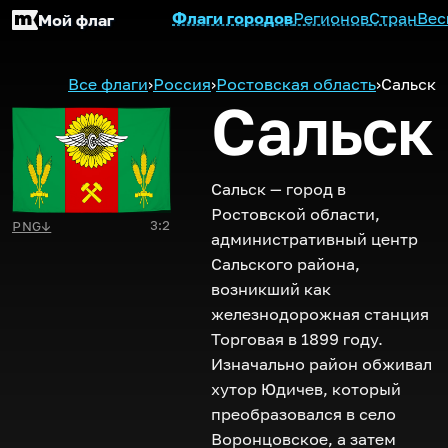
Флаги городов
Регионов
Стран
Вес
Мой флаг
Все флаги
›
Россия
›
Ростовская область
›
Сальск
Сальск
Сальск — город в
Ростовской области,
3:2
PNG
↓
административный центр
Сальского района,
возникший как
железнодорожная станция
Торговая в 1899 году.
Изначально район обживал
хутор Юдичев, который
преобразовался в село
Воронцовское, а затем