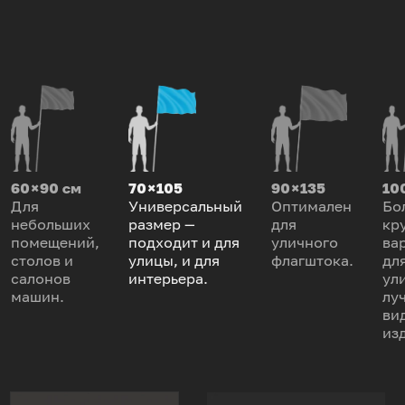
60 × 90 см
70 × 105
90 × 135
100
Для
Универсальный
Оптимален
Бо
небольших
размер —
для
кр
помещений,
подходит и для
уличного
ва
столов и
улицы, и для
флагштока.
дл
салонов
интерьера.
ул
машин.
лу
ви
из