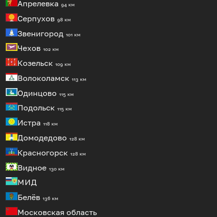
Апрелевка
94 км
Серпухов
98 км
Звенигород
101 км
Чехов
102 км
Козельск
109 км
Волоколамск
113 км
Одинцово
115 км
Подольск
115 км
Истра
118 км
Домодедово
128 км
Красногорск
128 км
Видное
130 км
МИД
Белёв
136 км
Московская область