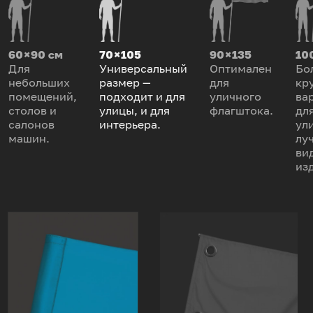
60 × 90 см
70 × 105
90 × 135
100
Для
Универсальный
Оптимален
Бо
небольших
размер —
для
кр
помещений,
подходит и для
уличного
ва
столов и
улицы, и для
флагштока.
дл
салонов
интерьера.
ул
машин.
лу
ви
из