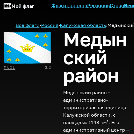
Флаги городов
Регионов
Стран
Вес
Мой флаг
Все флаги
›
Россия
›
Калужская область
›
Медынский
Медын
ский
район
3:2
PNG
↓
Медынский район –
административно-
территориальная единица
Калужской области, с
площадью 1148 км². Его
административный центр —