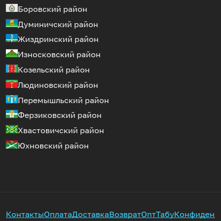
Боровский район
Думиничский район
Жиздринский район
Износковский район
Козельский район
Людиновский район
Перемышльский район
Ферзиковский район
Хвастовичский район
Юхновский район
Контакты
Оплата
Доставка
Возврат
Опт
Табу
Конфиденц