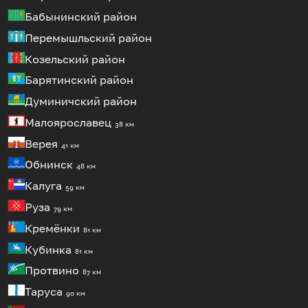
Бабынинский район
Перемышльский район
Козельский район
Барятинский район
Думиничский район
Малоярославец
38 км
Верея
41 км
Обнинск
48 км
Калуга
59 км
Руза
79 км
Кремёнки
81 км
Кубинка
81 км
Протвино
87 км
Таруса
90 км