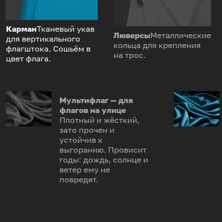
Карман
Тканевый укав
Люверсы
Металлические
для вертикального
кольца для крепления
флагштока. Сошьём в
на трос.
цвет флага.
Мультифлаг — для
флагов на улице
Плотный и жёсткий,
зато прочен и
устойчив к
выгоранию. Провисит
годы: дождь, солнце и
ветер ему не
повредят.