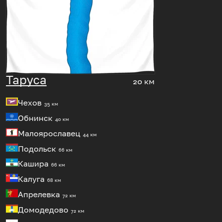
Таруса
20 км
Чехов
35 км
Обнинск
40 км
Малоярославец
44 км
Подольск
66 км
Кашира
66 км
Калуга
68 км
Апрелевка
72 км
Домодедово
72 км