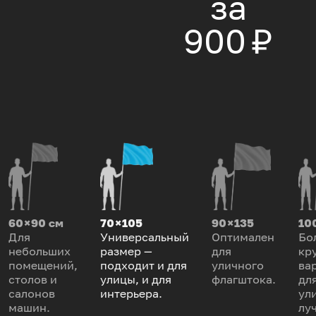
за
900 ₽
60 × 90 см
70 × 105
90 × 135
100
Для
Универсальный
Оптимален
Бо
небольших
размер —
для
кр
помещений,
подходит и для
уличного
ва
столов и
улицы, и для
флагштока.
дл
салонов
интерьера.
ул
машин.
лу