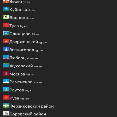
Верея
78 км
Кубинка
81 км
Видное
82 км
Тула
83 км
Одинцово
88 км
Дзержинский
95 км
Звенигород
95 км
Люберцы
101 км
Жуковский
101 км
Москва
101 км
Раменское
102 км
Реутов
107 км
Руза
108 км
Ферзиковский район
Боровский район