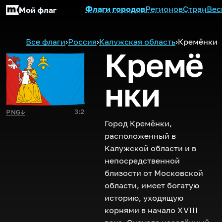
Флаги городов
Регионов
Стран
Вес
Мой флаг
Все флаги
›
Россия
›
Калужская область
›
Кремёнки
Кремё
нки
3:2
PNG
↓
Город Кремёнки,
расположенный в
Калужской области и в
непосредственной
близости от Московской
области, имеет богатую
историю, уходящую
корнями в начало
XVIII