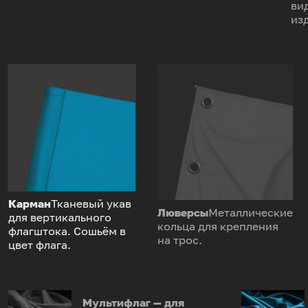
ви
из
Карман
Тканевый укав
Люверсы
Металлические
для вертикального
кольца для крепления
флагштока. Сошьём в
на трос.
цвет флага.
Мультифлаг — для