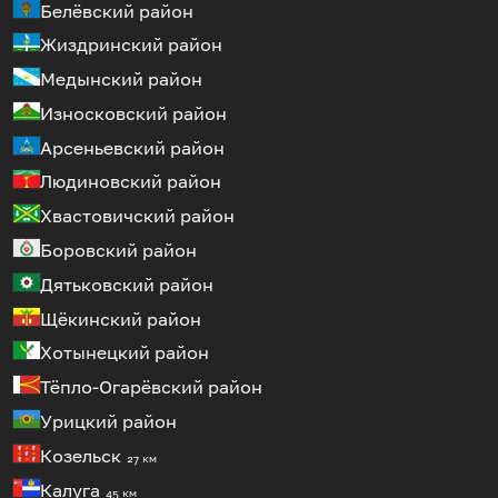
Белёвский район
Жиздринский район
Медынский район
Износковский район
Арсеньевский район
Людиновский район
Хвастовичский район
Боровский район
Дятьковский район
Щёкинский район
Хотынецкий район
Тёпло-Огарёвский район
Урицкий район
Козельск
27 км
Калуга
45 км