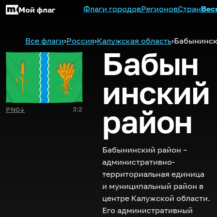
Флаги городов
Регионов
Стран
Вес
Мой флаг
Все флаги
›
Россия
›
Калужская область
›
Бабынинск
Бабын
инский
район
3:2
PNG
↓
Бабынинский район –
административно-
территориальная единица
и муниципальный район в
центре Калужской области.
Его административный