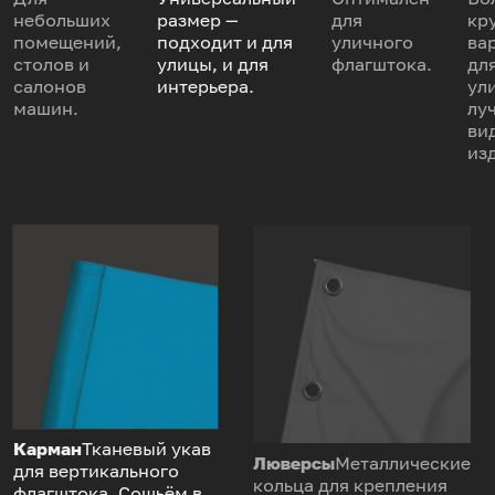
небольших
размер —
для
кр
помещений,
подходит и для
уличного
ва
столов и
улицы, и для
флагштока.
дл
салонов
интерьера.
ул
машин.
лу
ви
из
Карман
Тканевый укав
Люверсы
Металлические
для вертикального
кольца для крепления
флагштока. Сошьём в