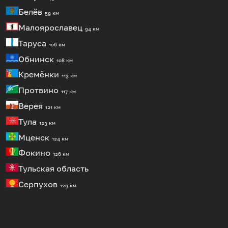
Белёв
59 км
Малоярославец
94 км
Таруса
106 км
Обнинск
108 км
Кремёнки
113 км
Протвино
117 км
Верея
121 км
Тула
123 км
Мценск
124 км
Фокино
126 км
Тульская область
Серпухов
129 км