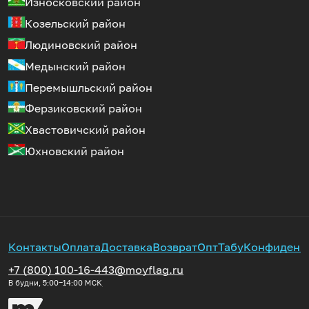
Износковский район
Козельский район
Людиновский район
Медынский район
Перемышльский район
Ферзиковский район
Хвастовичский район
Юхновский район
Контакты
Оплата
Доставка
Возврат
Опт
Табу
Конфиденц
+7 (800) 100-16-44
3@moyflag.ru
В будни, 5:00‒14:00
МСК