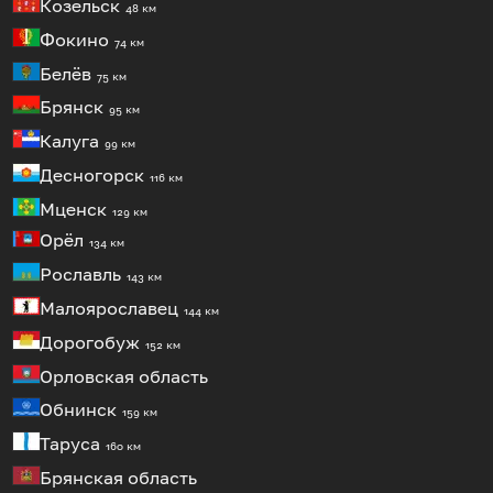
Козельск
48 км
Фокино
74 км
Белёв
75 км
Брянск
95 км
Калуга
99 км
Десногорск
116 км
Мценск
129 км
Орёл
134 км
Рославль
143 км
Малоярославец
144 км
Дорогобуж
152 км
Орловская область
Обнинск
159 км
Таруса
160 км
Брянская область