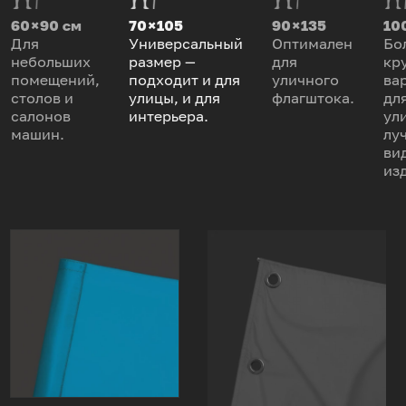
60 × 90 см
70 × 105
90 × 135
100
Для
Универсальный
Оптимален
Бо
небольших
размер —
для
кр
помещений,
подходит и для
уличного
ва
столов и
улицы, и для
флагштока.
дл
салонов
интерьера.
ул
машин.
лу
ви
из