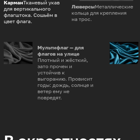
Карман
Тканевый укав
Люверсы
Металлические
для вертикального
кольца для крепления
флагштока. Сошьём в
на трос.
цвет флага.
Мультифлаг — для
флагов на улице
Плотный и жёсткий,
зато прочен и
устойчив к
выгоранию. Провисит
годы: дождь, солнце и
ветер ему не
повредят.