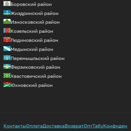
Боровский район
Жиздринский район
Износковский район
Козельский район
Людиновский район
Медынский район
Перемышльский район
Ферзиковский район
Хвастовичский район
Юхновский район
Контакты
Оплата
Доставка
Возврат
Опт
Табу
Конфиденц