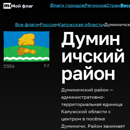
Флаги городов
Регионов
Стран
Вес
Мой флаг
Все флаги
›
Россия
›
Калужская область
›
Думиничск
Думин
ичский
район
3:2
PNG
↓
Думиничский район —
административно-
территориальная единица
Калужской области с
центром в посёлке
Думиничи. Район занимает