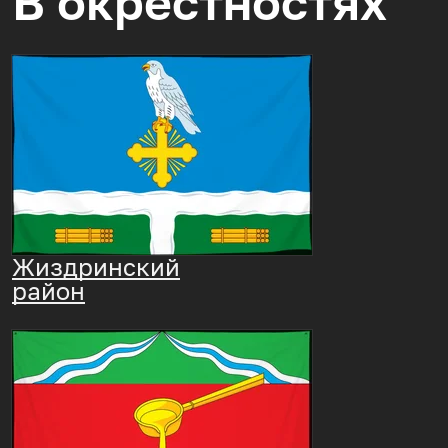
В окрестностях
Жиздринский
район