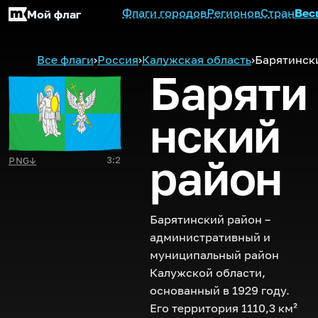
Флаги городов
Регионов
Стран
Вес
Мой флаг
Все флаги
›
Россия
›
Калужская область
›
Барятинск
Баряти
нский
район
3:2
PNG
↓
Барятинский район –
административный и
муниципальный район
Калужской области,
основанный в 1929 году.
Его территория 1110,3 км²