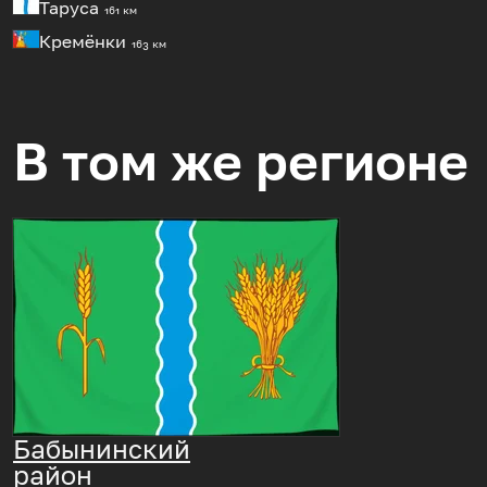
Таруса
161 км
Кремёнки
163 км
В том же регионе
Бабынинский
район