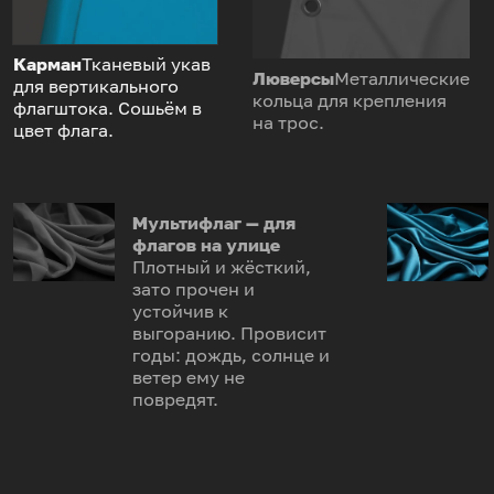
Карман
Тканевый укав
Люверсы
Металлические
для вертикального
кольца для крепления
флагштока. Сошьём в
на трос.
цвет флага.
Мультифлаг — для
флагов на улице
Плотный и жёсткий,
зато прочен и
устойчив к
выгоранию. Провисит
годы: дождь, солнце и
ветер ему не
повредят.