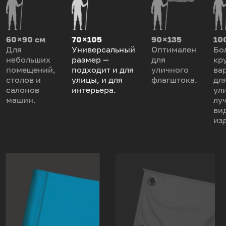
60 × 90 см
70 × 105
90 × 135
100
Для
Универсальный
Оптимален
Бо
небольших
размер —
для
кр
помещений,
подходит и для
уличного
ва
столов и
улицы, и для
флагштока.
дл
салонов
интерьера.
ул
машин.
лу
ви
из