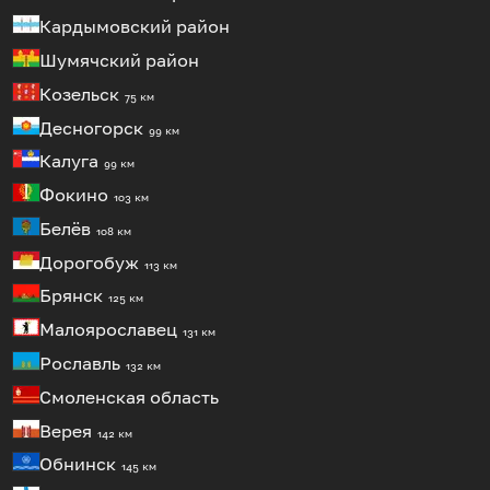
Кардымовский район
Шумячский район
Козельск
75 км
Десногорск
99 км
Калуга
99 км
Фокино
103 км
Белёв
108 км
Дорогобуж
113 км
Брянск
125 км
Малоярославец
131 км
Рославль
132 км
Смоленская область
Верея
142 км
Обнинск
145 км