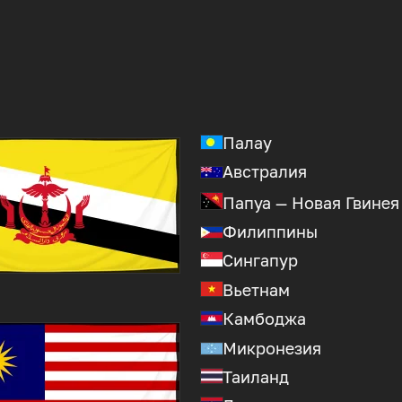
Палау
Австралия
Папуа — Новая Гвинея
Филиппины
Сингапур
Вьетнам
Камбоджа
Микронезия
Таиланд