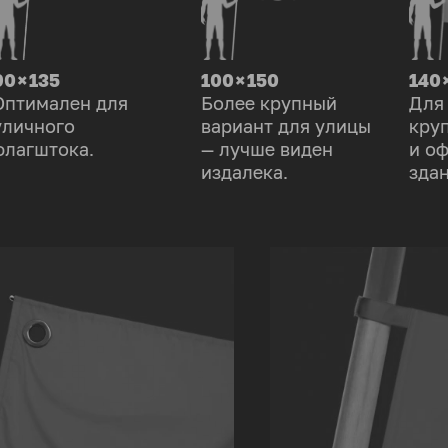
90 × 135
100 × 150
140 
Оптимален для
Более крупный
Для
уличного
вариант для улицы
кру
флагштока.
— лучше виден
и о
издалека.
здан