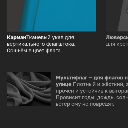
Карман
Тканевый укав для
Люверс
вертикального флагштока.
для креп
Сошьём в цвет флага.
Мультифлаг — для флагов н
улице
Плотный и жёсткий, 
прочен и устойчив к выгора
Провисит годы: дождь, солн
ветер ему не повредят.