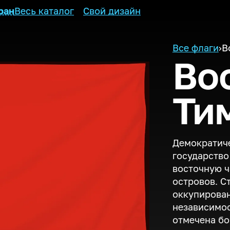
ран
Весь каталог
Свой дизайн
Все флаги
›
В
Во
Ти
Демократиче
государство
восточную ч
островов. С
оккупирован
независимос
отмечена бо