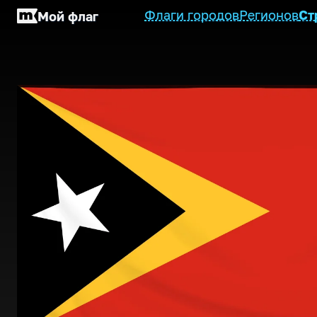
Флаги городов
Регионов
Ст
Мой флаг