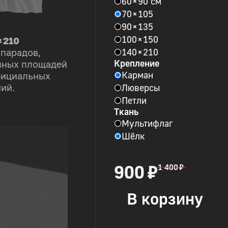
60 × 90 см
70 × 105
90 × 135
100 × 150
× 210
140 × 210
 парадов,
Крепление
пных площадей
Карман
фициальных
Люверсы
ий.
Петли
Ткань
Мультифлаг
Шёлк
900 ₽
1 400 ₽
В корзину