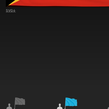
SVG
↓