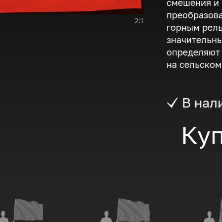
смешения и
преобразова
2:1
горным рел
значительны
определяют 
на сельском
В нал
Куп