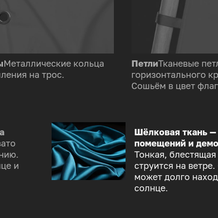
ы
Металлические кольца
Петли
Тканевые пет
ления на трос.
горизонтального к
Сошьём в цвет флаг
а
Шёлковая ткань —
зато
помещений и демо
нию.
Тонкая, блестящая
це и
струится на ветре.
может долго наход
солнце.