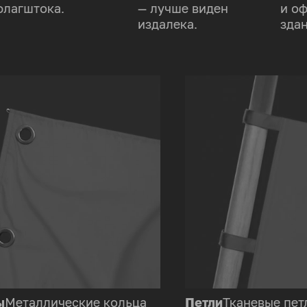
флагштока.
— лучше виден
и о
издалека.
здан
ы
Металлические кольца
Петли
Тканевые пет