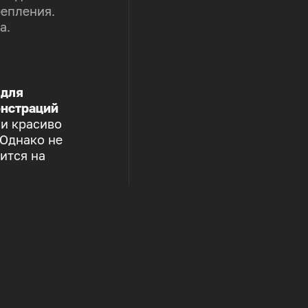
репления.
а.
 для
нстраций
 и красиво
 Однако не
ится на