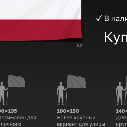
В нал
Куп
3:2
90 × 135
100 × 150
140 
Оптимален для
Более крупный
Для
уличного
вариант для улицы
кру