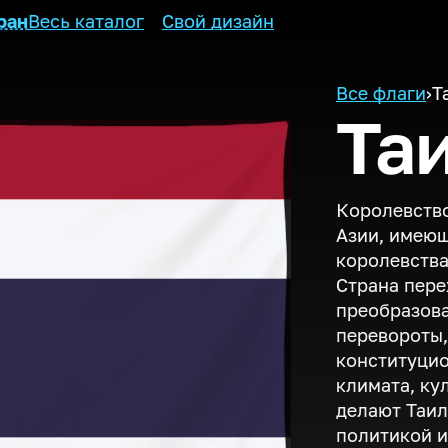
ран
Весь каталог
Свой дизайн
Все флаги
›
Т
Та
Королевство
Азии, имеющ
королевства
Страна пер
преобразова
перевороты,
конституцио
климата, ку
делают Таил
политикой и