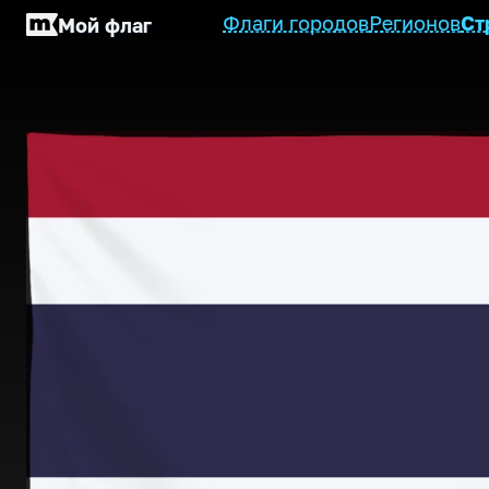
Флаги городов
Регионов
Ст
Мой флаг