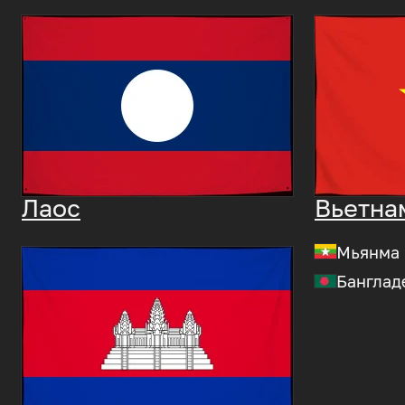
Лаос
Вьетна
Мьянма
Банглад