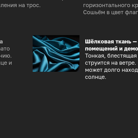
ления на трос.
горизонтального к
Сошьём в цвет флаг
а
Шёлковая ткань —
зато
помещений и демо
нию.
Тонкая, блестящая
це и
струится на ветре.
может долго наход
солнце.