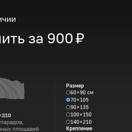
ичии
ить за
900 ₽
Размер
60 × 90 см
70 × 105
90 × 135
100 × 150
× 210
140 × 210
 парадов,
Крепление
пных площадей