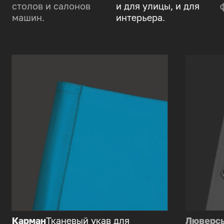
столов и салонов
и для улицы, и для
машин.
интерьера.
Карман
Тканевый укав для
Люверс