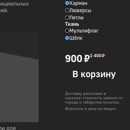
Карман
фициальных
Люверсы
ий.
Петли
Ткань
Мультифлаг
Шёлк
900 ₽
1 400 ₽
В корзину
Доставку расчитаем в
корзине: стоимость зависит от
города и габаритов посылки.
Флагшток в цену не входит.
ли для