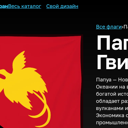
ран
Весь каталог
Свой дизайн
Все флаги
›
П
Па
Гв
Папуа — Нов
Океании на 
богатой ист
обладает р
вулканами 
Экономика о
промышленн