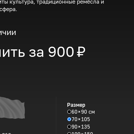
иты культура, традиционные ремёсла и
сфера.
ичии
ить за
900 ₽
Размер
60 × 90 см
70 × 105
90 × 135
100 × 150