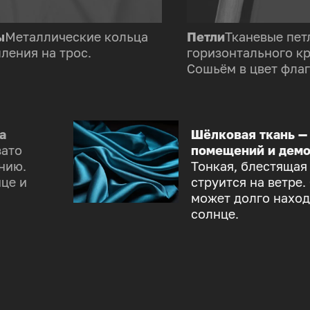
ы
Металлические кольца
Петли
Тканевые пет
ления на трос.
горизонтального к
Сошьём в цвет флаг
а
Шёлковая ткань —
зато
помещений и демо
нию.
Тонкая, блестящая
це и
струится на ветре.
может долго наход
солнце.