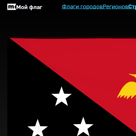
Флаги городов
Регионов
Ст
Мой флаг