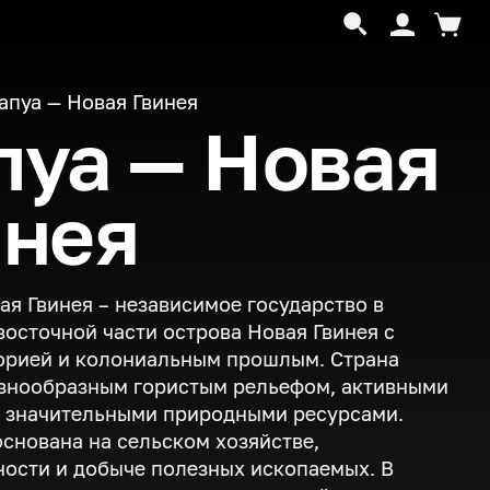
апуа — Новая Гвинея
пуа — Новая
инея
ая Гвинея – независимое государство в
восточной части острова Новая Гвинея с
орией и колониальным прошлым. Страна
азнообразным гористым рельефом, активными
и значительными природными ресурсами.
снована на сельском хозяйстве,
ости и добыче полезных ископаемых. В