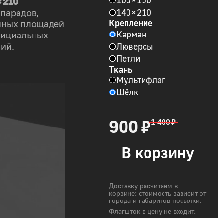
× 210
140 × 210
 парадов,
Крепление
пных площадей
Карман
фициальных
Люверсы
ий.
Петли
Ткань
Мультифлаг
Шёлк
900 ₽
1 400 ₽
В корзину
Доставку расчитаем в
корзине: стоимость зависит от
города и габаритов посылки.
Флагшток в цену не входит.