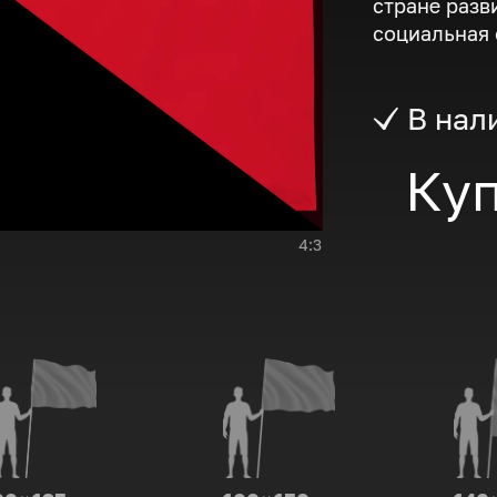
стране разв
социальная 
В нал
Куп
4:3