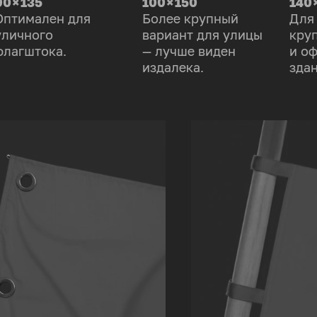
90 × 135
100 × 150
140 
Оптимален для
Более крупный
Для
уличного
вариант для улицы
кру
флагштока.
— лучше виден
и о
издалека.
здан