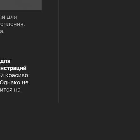
ли для
репления.
а.
 для
нстраций
 и красиво
 Однако не
ится на