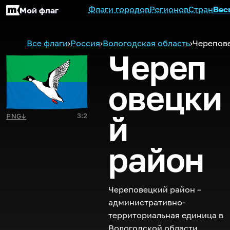
Флаги городов
Регионов
Стран
Вес
Мой флаг
Все флаги
›
Россия
›
Вологодская область
›
Черепов
Череп
овецки
й
3:2
PNG
↓
район
Череповецкий район –
административно-
территориальная единица в
Вологодской области,