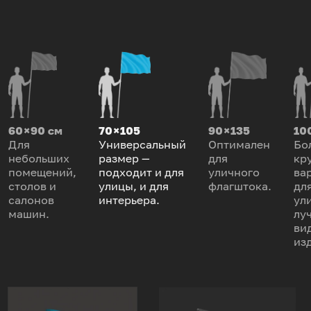
60 × 90 см
70 × 105
90 × 135
100
Для
Универсальный
Оптимален
Бо
небольших
размер —
для
кр
помещений,
подходит и для
уличного
ва
столов и
улицы, и для
флагштока.
дл
салонов
интерьера.
ул
машин.
лу
ви
из