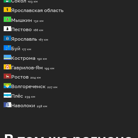
Сокол
103 км
Ярославская область
Мышкин
132 км
Пестово
166 км
Ярославль
167 км
Буй
177 км
Кострома
190 км
Гаврилов-Ям
199 км
Ростов
204 км
Волгореченск
227 км
Плёс
239 км
Наволоки
258 км