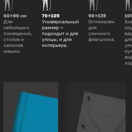
60 × 90 см
70 × 105
90 × 135
100
Для
Универсальный
Оптимален
Бо
небольших
размер —
для
кр
помещений,
подходит и для
уличного
ва
столов и
улицы, и для
флагштока.
дл
салонов
интерьера.
ул
машин.
лу
ви
из