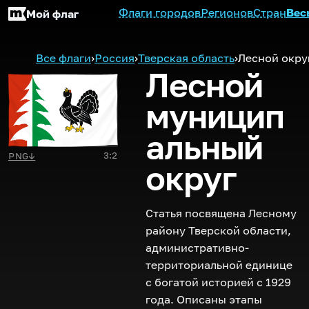
Флаги городов
Регионов
Стран
Вес
Мой флаг
Все флаги
›
Россия
›
Тверская область
›
Лесной окру
Лесной
муницип
альный
3:2
PNG
↓
округ
Статья посвящена Лесному
району Тверской области,
административно-
территориальной единице
с богатой историей с 1929
года. Описаны этапы