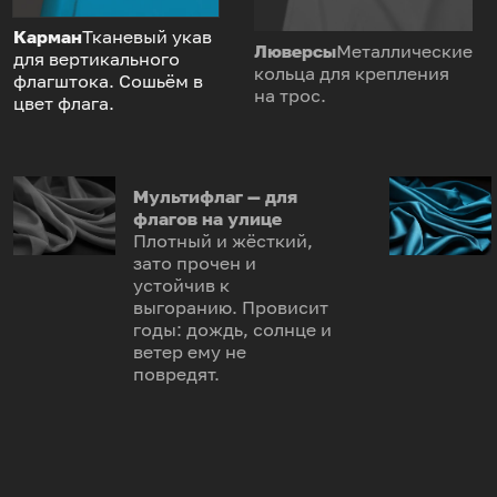
Карман
Тканевый укав
Люверсы
Металлические
для вертикального
кольца для крепления
флагштока. Сошьём в
на трос.
цвет флага.
Мультифлаг — для
флагов на улице
Плотный и жёсткий,
зато прочен и
устойчив к
выгоранию. Провисит
годы: дождь, солнце и
ветер ему не
повредят.