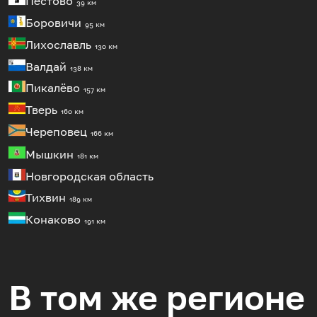
Пестово
39 км
Боровичи
95 км
Лихославль
130 км
Валдай
138 км
Пикалёво
157 км
Тверь
160 км
Череповец
166 км
Мышкин
181 км
Новгородская область
Тихвин
189 км
Конаково
191 км
В том же регионе