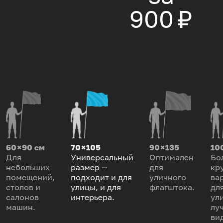
900 ₽
60 × 90 см
70 × 105
90 × 135
100
Для
Универсальный
Оптимален
Бо
небольших
размер —
для
кр
помещений,
подходит и для
уличного
ва
столов и
улицы, и для
флагштока.
дл
салонов
интерьера.
ул
машин.
лу
ви