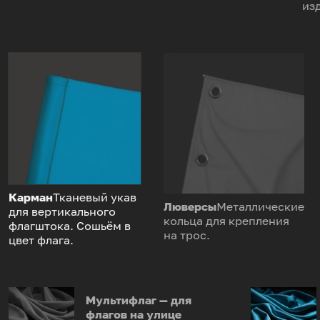
из
Карман
Тканевый укав
Люверсы
Металлические
для вертикального
кольца для крепления
флагштока. Сошьём в
на трос.
цвет флага.
Мультифлаг — для
флагов на улице