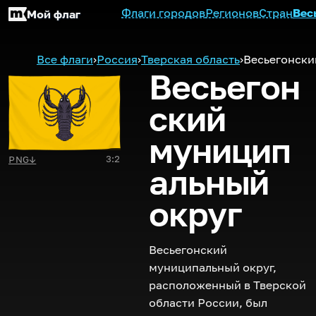
Флаги городов
Регионов
Стран
Вес
Мой флаг
Все флаги
›
Россия
›
Тверская область
›
Весьегонски
Весьегон
ский
муницип
3:2
PNG
↓
альный
округ
Весьегонский
муниципальный округ,
расположенный в Тверской
области России, был