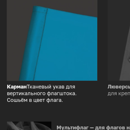
Карман
Тканевый укав для
Люверс
вертикального флагштока.
для креп
Сошьём в цвет флага.
Мультифлаг — для флагов н