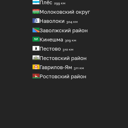
Плёс
299 км
Молоковский округ
Наволоки
304 км
Заволжский район
Кинешма
309 км
Пестово
310 км
Пестовский район
Гаврилов-Ям
311 км
Ростовский район