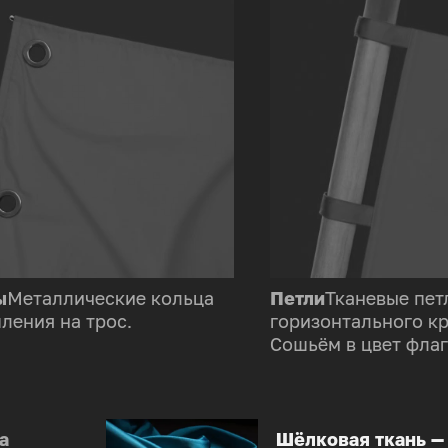
ы
Металлические кольца
Петли
Тканевые пет
ления на трос.
горизонтального к
Сошьём в цвет флаг
а
Шёлковая ткань —