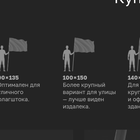
90 × 135
100 × 150
140 
Оптимален для
Более крупный
Для
уличного
вариант для улицы
кру
флагштока.
— лучше виден
и о
издалека.
здан