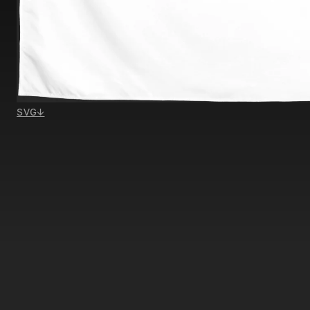
SVG
↓