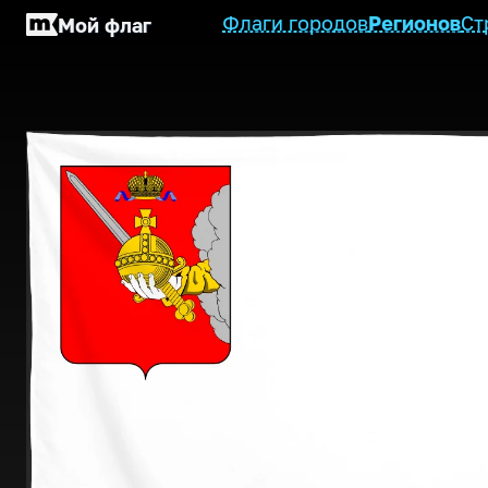
Флаги городов
Регионов
Ст
Мой флаг