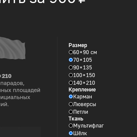
Размер
60 × 90 см
70 × 105
90 × 135
100 × 150
× 210
140 × 210
 парадов,
Крепление
пных площадей
Карман
фициальных
Люверсы
ий.
Петли
Ткань
Мультифлаг
Шёлк