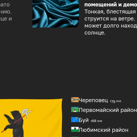
зато
помещений и демо
нию.
Тонкая, блестящая
це и
струится на ветре.
может долго наход
солнце.
Череповец
179 км
Первомайский район
Буй
188 км
Любимский район