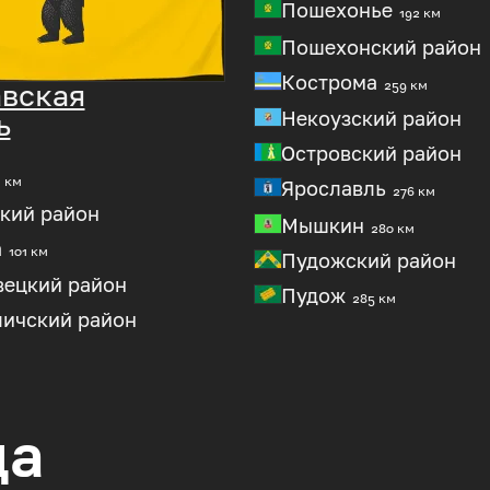
Пошехонье
192 км
Пошехонский район
Кострома
вская
259 км
Некоузский район
ь
Островский район
1 км
Ярославль
276 км
кий район
Мышкин
280 км
а
101 км
Пудожский район
вецкий район
Пудож
285 км
личский район
да