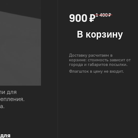
900 ₽
1 400 ₽
В корзину
Доставку расчитаем в
корзине: стоимость зависит от
города и габаритов посылки.
Флагшток в цену не входит.
ли для
репления.
а.
 для