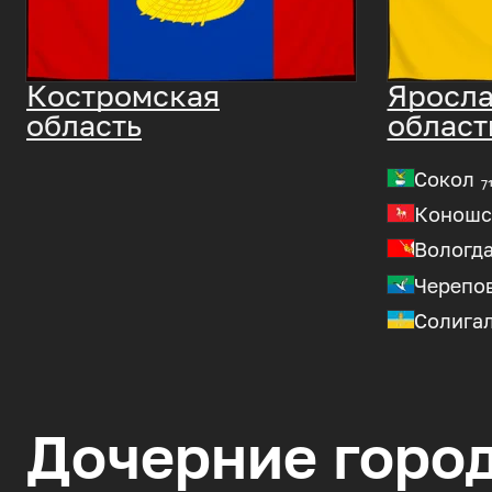
Костромская
Яросла
область
област
Сокол
7
Коношс
Вологд
Черепо
Солига
Дочерние горо