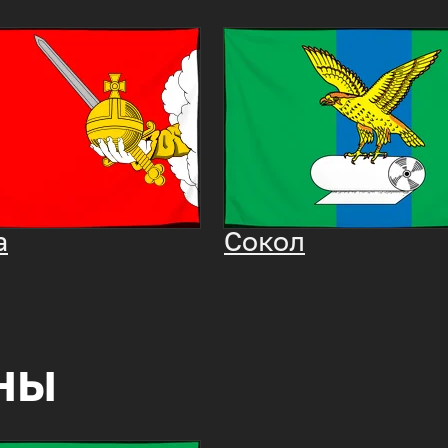
а
Сокол
ны