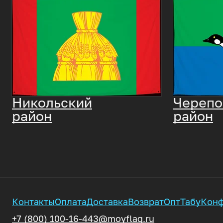
Никольский
Черепо
район
район
Контакты
Оплата
Доставка
Возврат
Опт
Табу
Конф
+7 (800) 100-16-44
3@moyflag.ru