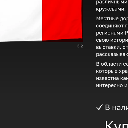
различными
кружевами.
Местные дор
соединяют г
регионами Р
свою истори
3:2
выставки, с
рассказываю
В области е
которые хра
известна ка
интересно и
В нал
Куп