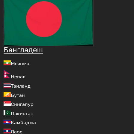
Бангладеш
Мьянма
Непал
Таиланд
Бутан
Сингапур
Пакистан
Камбоджа
Лаос