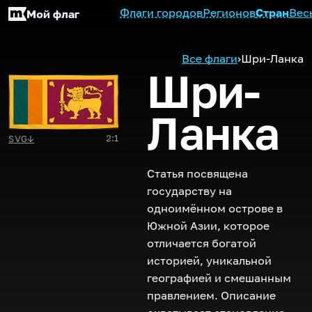
Флаги городов
Регионов
Стран
Вес
Мой флаг
Все флаги
›
Шри-Ланка
Шри-
Ланка
2:1
SVG
↓
Статья посвящена
государству на
одноимённом острове в
Южной Азии, которое
отличается богатой
историей, уникальной
географией и смешанным
правлением. Описание