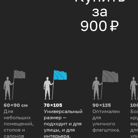
за
900 ₽
60 × 90 см
70 × 105
90 × 135
100
Для
Универсальный
Оптимален
Бо
небольших
размер —
для
кр
помещений,
подходит и для
уличного
ва
столов и
улицы, и для
флагштока.
дл
салонов
интерьера.
ул