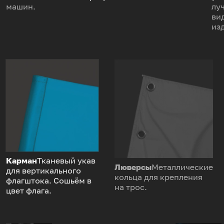
машин.
лу
ви
из
Карман
Тканевый укав
Люверсы
Металлические
для вертикального
кольца для крепления
флагштока. Сошьём в
на трос.
цвет флага.