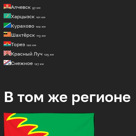
Алчевск
97 км
Харцызск
101 км
Курахово
102 км
Шахтёрск
113 км
Торез
120 км
Красный Луч
125 км
Снежное
127 км
В том же регионе