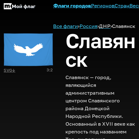
Флаги городов
Регионов
Стран
Вес
Мой флаг
Все флаги
›
Россия
›
ДНР
›
Славянск
Славян
ск
3:2
SVG
↓
Славянск — город,
являющийся
административным
центром Славянского
района Донецкой
Народной Республики.
Основанный в
XVII
веке как
крепость под названием