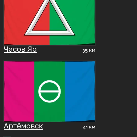
Часов Яр
35 км
Артёмовск
41 км