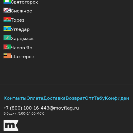
Святогорск
Снежное
Торез
Угледар
Харцызск
Часов Яр
Шахтёрск
Контакты
Оплата
Доставка
Возврат
Опт
Табу
Конфиденц
+7 (800) 100-16-44
3@moyflag.ru
В будни, 5:00‒14:00
МСК