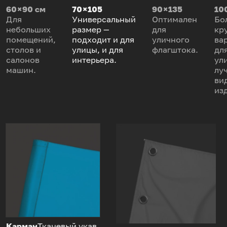
60 × 90 см
70 × 105
90 × 135
100
Для
Универсальный
Оптимален
Бо
небольших
размер —
для
кр
помещений,
подходит и для
уличного
ва
столов и
улицы, и для
флагштока.
дл
салонов
интерьера.
ул
машин.
лу
ви
из
Карман
Тканевый укав