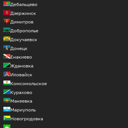
Дебальцево
Дзержинск
Димитров
Доброполье
Докучаевск
Донецк
Енакиево
Ждановка
Иловайск
Комсомольское
Курахово
Макеевка
Мариуполь
Новогродовка