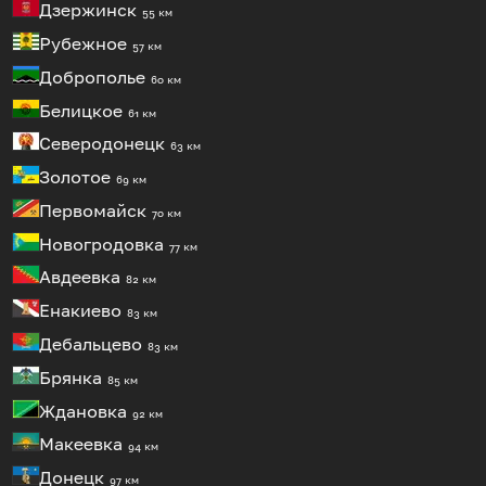
Дзержинск
55 км
Рубежное
57 км
Доброполье
60 км
Белицкое
61 км
Северодонецк
63 км
Золотое
69 км
Первомайск
70 км
Новогродовка
77 км
Авдеевка
82 км
Енакиево
83 км
Дебальцево
83 км
Брянка
85 км
Ждановка
92 км
Макеевка
94 км
Донецк
97 км