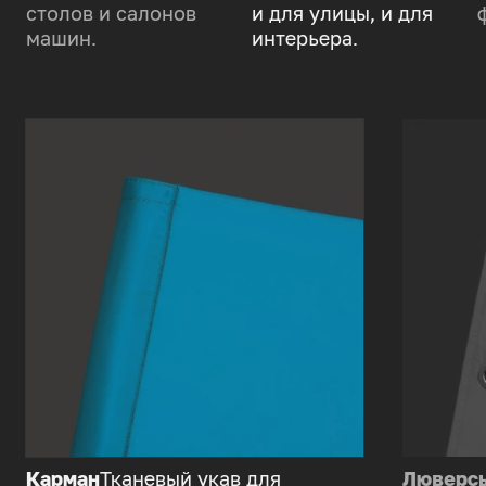
столов и салонов
и для улицы, и для
машин.
интерьера.
Карман
Тканевый укав для
Люверс