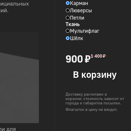
Карман
фициальных
Люверсы
ий.
Петли
Ткань
Мультифлаг
Шёлк
900 ₽
1 400 ₽
В корзину
Доставку расчитаем в
корзине: стоимость зависит от
города и габаритов посылки.
Флагшток в цену не входит.
ли для