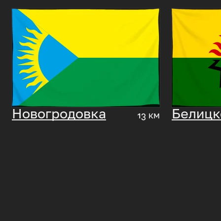
Новогродовка
Белицк
13 км