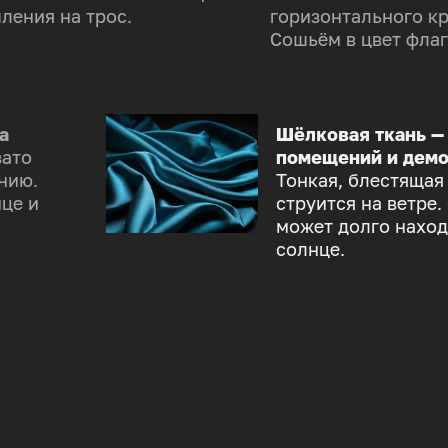
ления на трос.
горизонтального к
Сошьём в цвет флаг
а
Шёлковая ткань —
зато
помещений и демо
нию.
Тонкая, блестящая
це и
струится на ветре.
может долго наход
солнце.