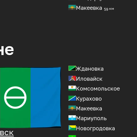
Макеевка
59 км
не
Ждановка
Иловайск
Комсомольское
Курахово
Макеевка
Мариуполь
Новогродовка
вск