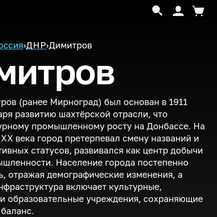
оссия
›
ДНР
›
Димитров
митров
ров (ранее Мирноград) был основан в 1911
аря развитию шахтёрской отрасли, что
урному промышленному росту на Донбассе. На
и
XX
века город претерпевал смену названий и
ивных статусов, развивался как центр добычи
ышленности. Население города постепенно
, отражая демографические изменения, а
нфраструктура включает культурные,
 и образовательные учреждения, сохраняющие
баланс.