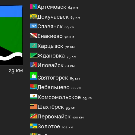
Артёмовск
64 км
Докучаевск
67 км
Славянск
69 км
Енакиево
70 км
Харцызск
72 км
Ждановка
75 км
Иловайск
81 км
23 км
Святогорск
85 км
Дебальцево
86 км
Комсомольское
93 км
Шахтёрск
95 км
Первомайск
100 км
Золотое
102 км