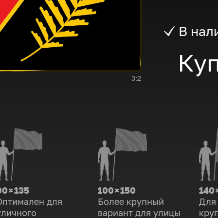
В нал
Куп
3:2
90 × 135
100 × 150
140 
Оптимален для
Более крупный
Для
уличного
вариант для улицы
кру