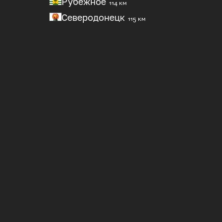
Рубежное
114 км
Северодонецк
115 км