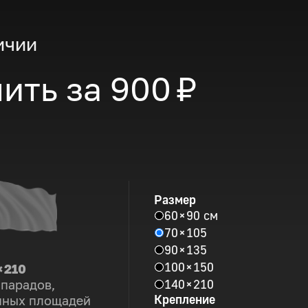
ичии
ить за
900 ₽
Размер
60 × 90 см
70 × 105
90 × 135
100 × 150
× 210
140 × 210
 парадов,
Крепление
пных площадей