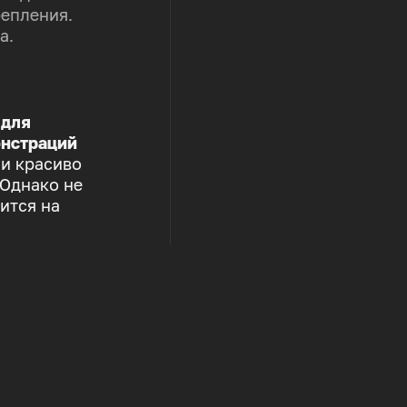
репления.
а.
 для
нстраций
 и красиво
 Однако не
ится на