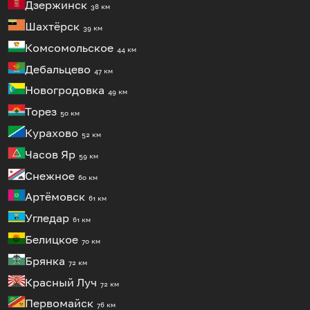
Дзержинск
38 км
Шахтёрск
39 км
Комсомольское
44 км
Дебальцево
47 км
Новогродовка
49 км
Торез
50 км
Курахово
52 км
Часов Яр
59 км
Снежное
60 км
Артёмовск
61 км
Угледар
61 км
Белицкое
70 км
Брянка
72 км
Красный Луч
72 км
Первомайск
76 км