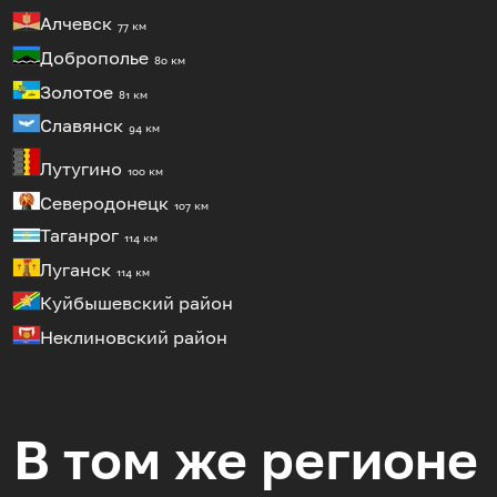
Алчевск
77 км
Доброполье
80 км
Золотое
81 км
Славянск
94 км
Лутугино
100 км
Северодонецк
107 км
Таганрог
114 км
Луганск
114 км
Куйбышевский район
Неклиновский район
В том же регионе