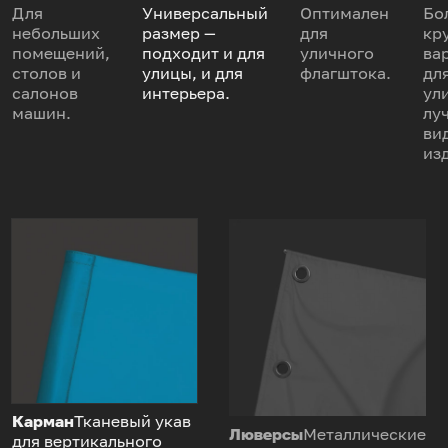
Для
Универсальный
Оптимален
Бо
небольших
размер —
для
кр
помещений,
подходит и для
уличного
ва
столов и
улицы, и для
флагштока.
дл
салонов
интерьера.
ул
машин.
лу
ви
из
Карман
Тканевый укав
Люверсы
Металлические
для вертикального