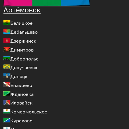
Артёмовск
Белицкое
Дебальцево
Дзержинск
Димитров
Доброполье
Докучаевск
Донецк
Енакиево
Ждановка
Иловайск
Комсомольское
Курахово