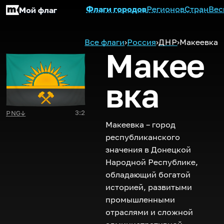
Флаги городов
Регионов
Стран
Вес
Мой флаг
Все флаги
›
Россия
›
ДНР
›
Макеевка
Макее
вка
3:2
PNG
↓
Макеевка – город
республиканского
значения в Донецкой
Народной Республике,
обладающий богатой
историей, развитыми
промышленными
отраслями и сложной