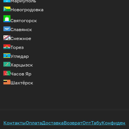
Мариуполь
Новогродовка
Святогорск
Славянск
Снежное
Торез
Угледар
Харцызск
Часов Яр
Шахтёрск
Контакты
Оплата
Доставка
Возврат
Опт
Табу
Конфиденц