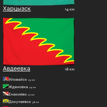
Харцызск
14 км
Авдеевка
18 км
Иловайск
23 км
Ждановка
24 км
Енакиево
27 км
Докучаевск
38 км